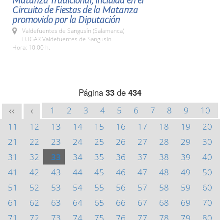
Matanza Tradicional, incluida en el
Circuito de Fiestas de la Matanza
promovido por la Diputación
Valdefuentes de Sangusín (Salamanca)
LUGAR Valdefuentes de Sangusín
Hora: 10:00 h.
Página
33
de
434
1
2
3
4
5
6
7
8
9
10
<<
<
11
12
13
14
15
16
17
18
19
20
21
22
23
24
25
26
27
28
29
30
31
32
33
34
35
36
37
38
39
40
41
42
43
44
45
46
47
48
49
50
51
52
53
54
55
56
57
58
59
60
61
62
63
64
65
66
67
68
69
70
71
72
73
74
75
76
77
78
79
80