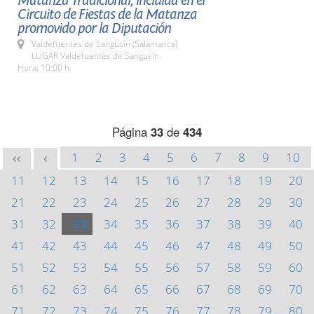
Matanza Tradicional, incluida en el
Circuito de Fiestas de la Matanza
promovido por la Diputación
Valdefuentes de Sangusín (Salamanca)
LUGAR Valdefuentes de Sangusín
Hora: 10:00 h.
Página
33
de
434
1
2
3
4
5
6
7
8
9
10
<<
<
11
12
13
14
15
16
17
18
19
20
21
22
23
24
25
26
27
28
29
30
31
32
33
34
35
36
37
38
39
40
41
42
43
44
45
46
47
48
49
50
51
52
53
54
55
56
57
58
59
60
61
62
63
64
65
66
67
68
69
70
71
72
73
74
75
76
77
78
79
80