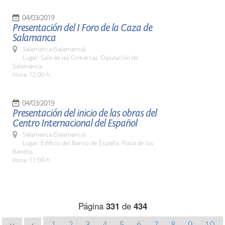
04/03/2019
Presentación del I Foro de la Caza de
Salamanca
Salamanca (Salamanca)
Lugar: Sala de las Comarcas. Diputación de
Salamanca
Hora: 12:00 h.
04/03/2019
Presentación del inicio de las obras del
Centro Internacional del Español
Salamanca (Salamanca)
Lugar: Edificio del Banco de España. Plaza de los
Bandos
Hora: 11:00 h.
Página
331
de
434
1
2
3
4
5
6
7
8
9
10