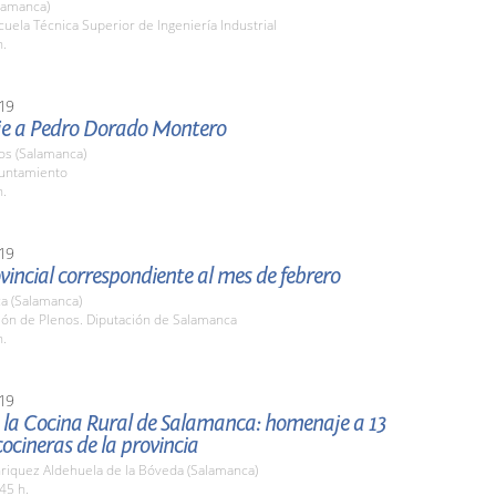
lamanca)
cuela Técnica Superior de Ingeniería Industrial
h.
19
 a Pedro Dorado Montero
os (Salamanca)
yuntamiento
h.
19
vincial correspondiente al mes de febrero
a (Salamanca)
lón de Plenos. Diputación de Salamanca
h.
19
e la Cocina Rural de Salamanca: homenaje a 13
ocineras de la provincia
nriquez Aldehuela de la Bóveda (Salamanca)
45 h.