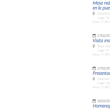
Mesa redo
en la pue
Valladolid
Lugar: S
Hora: 11:45 
27/02/20
Visita in
Béjar (Sa
Lugar: E
Hora: 11:30 
27/02/20
Presentac
Salamanc
Lugar: Sa
Hora: 11:00 
26/02/20
Homenaje