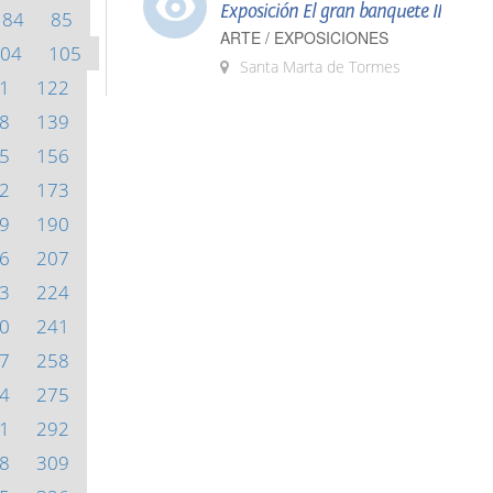
Exposición El gran banquete II
84
85
ARTE / EXPOSICIONES
04
105
Santa Marta de Tormes
1
122
8
139
5
156
2
173
9
190
6
207
3
224
0
241
7
258
4
275
1
292
8
309