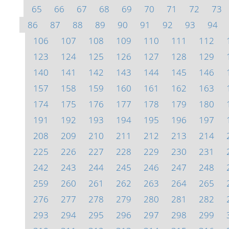
65
66
67
68
69
70
71
72
73
86
87
88
89
90
91
92
93
94
106
107
108
109
110
111
112
123
124
125
126
127
128
129
140
141
142
143
144
145
146
157
158
159
160
161
162
163
174
175
176
177
178
179
180
191
192
193
194
195
196
197
208
209
210
211
212
213
214
225
226
227
228
229
230
231
242
243
244
245
246
247
248
259
260
261
262
263
264
265
276
277
278
279
280
281
282
293
294
295
296
297
298
299