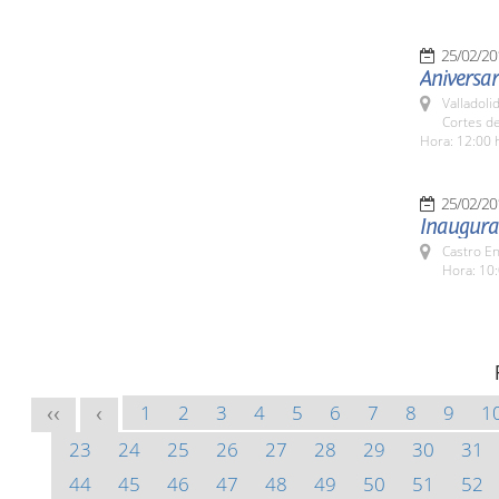
25/02/20
Aniversa
Valladolid
Cortes de
Hora: 12:00 
25/02/20
Inaugurac
Castro E
Hora: 10:
1
2
3
4
5
6
7
8
9
1
<<
<
23
24
25
26
27
28
29
30
31
44
45
46
47
48
49
50
51
52