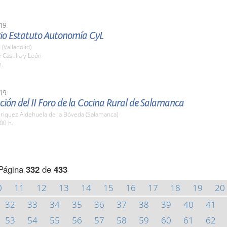
19
rio Estatuto Autonomía CyL
 (Valladolid)
 Castilla y León
h.
19
ión del II Foro de la Cocina Rural de Salamanca
nriquez Aldehuela de la Bóveda (Salamanca)
00 h.
Página
332
de
433
0
11
12
13
14
15
16
17
18
19
20
32
33
34
35
36
37
38
39
40
41
53
54
55
56
57
58
59
60
61
62