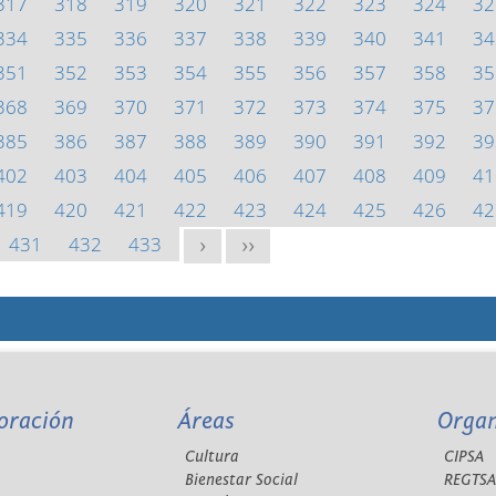
317
318
319
320
321
322
323
324
32
334
335
336
337
338
339
340
341
34
351
352
353
354
355
356
357
358
35
368
369
370
371
372
373
374
375
37
385
386
387
388
389
390
391
392
39
402
403
404
405
406
407
408
409
41
419
420
421
422
423
424
425
426
42
431
432
433
>
>>
oración
Áreas
Orga
Cultura
CIPSA
Bienestar Social
REGTS