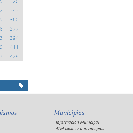
5
326
2
343
9
360
6
377
3
394
0
411
7
428
nismos
Municipios
Información Municipal
A
ATM técnica a municipios