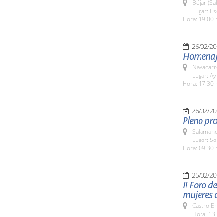
Béjar (Sa
Lugar: Es
Hora: 19:00 
26/02/20
Homenaje
Navacarr
Lugar: A
Hora: 17:30 
26/02/20
Pleno pro
Salamanc
Lugar: Sa
Hora: 09:30 
25/02/20
II Foro d
mujeres c
Castro E
Hora: 13: