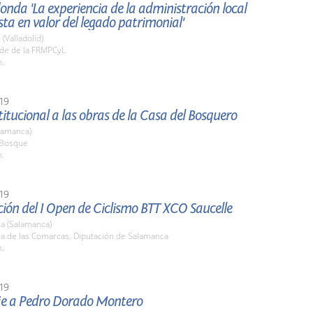
nda 'La experiencia de la administración local
sta en valor del legado patrimonial'
 (Valladolid)
ede de la FRMPCyL
h.
19
stitucional a las obras de la Casa del Bosquero
lamanca)
l Bosque
h.
19
ión del I Open de Ciclismo BTT XCO Saucelle
a (Salamanca)
la de las Comarcas. Diputación de Salamanca
h.
19
 a Pedro Dorado Montero