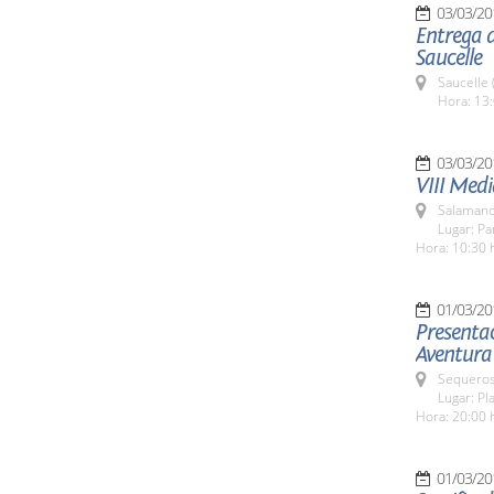
03/03/20
Entrega d
Saucelle
Saucelle 
Hora: 13:
03/03/20
VIII Med
Salamanc
Lugar: Pa
Hora: 10:30 
01/03/20
Presentac
Aventura 
Sequeros
Lugar: Pl
Hora: 20:00 
01/03/20