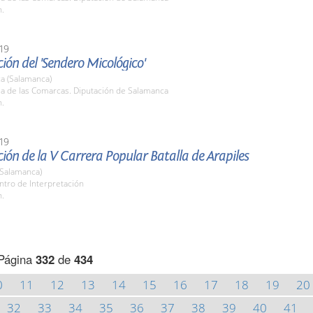
h.
19
ión del 'Sendero Micológico'
a (Salamanca)
la de las Comarcas. Diputación de Salamanca
h.
19
ión de la V Carrera Popular Batalla de Arapiles
(Salamanca)
ntro de Interpretación
h.
Página
332
de
434
0
11
12
13
14
15
16
17
18
19
20
32
33
34
35
36
37
38
39
40
41