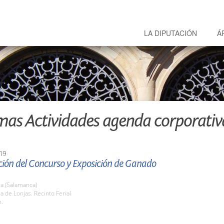
LA DIPUTACIÓN
Á
mas Actividades agenda corporativ
19
ción del Concurso y Exposición de Ganado
a (Salamanca)
la de Lonjas. Recinto Ferial
h.