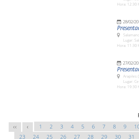
Hora: 12:30 
28/02/20
Presentac
Salamanc
Lugar: Sa
Hora: 11:30 
27/02/20
Presentac
Arapiles 
Lugar: Ce
Hora: 19:30 
1
2
3
4
5
6
7
8
9
1
<<
<
23
24
25
26
27
28
29
30
31