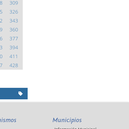
8
309
5
326
2
343
9
360
6
377
3
394
0
411
7
428
nismos
Municipios