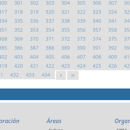
300
301
302
303
304
305
306
307
30
317
318
319
320
321
322
323
324
32
334
335
336
337
338
339
340
341
34
351
352
353
354
355
356
357
358
35
368
369
370
371
372
373
374
375
37
385
386
387
388
389
390
391
392
39
402
403
404
405
406
407
408
409
41
419
420
421
422
423
424
425
426
42
31
432
433
434
>
>>
oración
Áreas
Orga