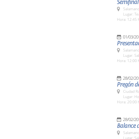
Semifinal
Salamanc
Lugar: Te
Hora: 12:45 
01/03/20
Presentac
Salamanc
Lugar: Sa
Hora: 12:00 
28/02/20
Pregón de
Ciudad R
Lugar: H
Hora: 20:00 
28/02/20
Balance d
Salamanc
Lugar: Sa