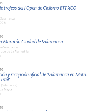
19
e trofeos del I Open de Ciclismo BTT XCO
(Salamanca)
00 h.
19
ia Maratón Ciudad de Salamanca
a (Salamanca)
rque de La Alamedilla
h.
19
ión y recepción oficial de 'Salamanca en Moto.
Trail'
 (Salamanca)
aza Mayor
h.
19