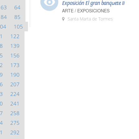
Exposición El gran banquete II
63
64
ARTE / EXPOSICIONES
84
85
Santa Marta de Tormes
04
105
1
122
8
139
5
156
2
173
9
190
6
207
3
224
0
241
7
258
4
275
1
292