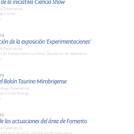
 de la iniciativa Ciencia Show
a (Salamanca)
atro Liceo
h.
19
ión de la exposición 'Experimentaciones'
a (Salamanca)
la de Exposiciones La Salina. Diputación de Salamanca
h.
19
l Bolsín Taurino Mirobrigense
odrigo (Salamanca)
otel Conde Rodrigo
h.
19
e las actuaciones del área de Fomento
a (Salamanca)
la de las Comarcas. Diputación de Salamanca