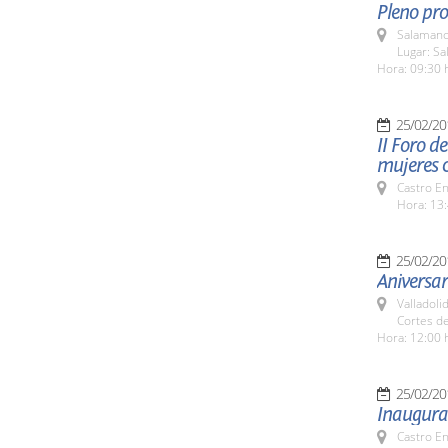
Pleno pro
Salamanc
Lugar: Sa
Hora: 09:30 
25/02/20
II Foro d
mujeres c
Castro E
Hora: 13:
25/02/20
Aniversa
Valladolid
Cortes de
Hora: 12:00 
25/02/20
Inaugurac
Castro E