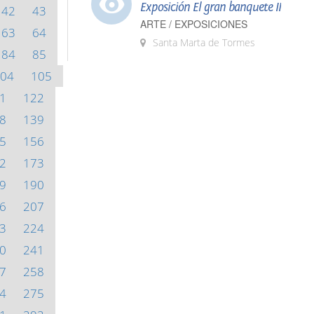
Exposición El gran banquete II
42
43
ARTE / EXPOSICIONES
63
64
Santa Marta de Tormes
84
85
04
105
1
122
8
139
5
156
2
173
9
190
6
207
3
224
0
241
7
258
4
275