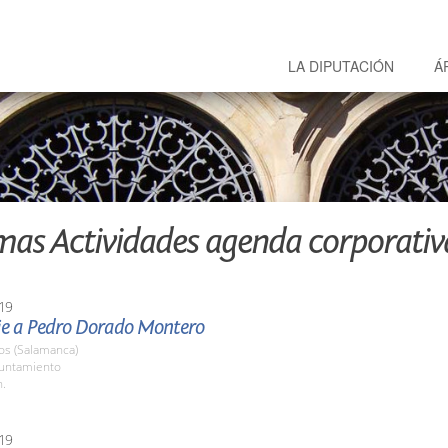
LA DIPUTACIÓN
Á
mas Actividades agenda corporativ
19
 a Pedro Dorado Montero
os (Salamanca)
yuntamiento
h.
19