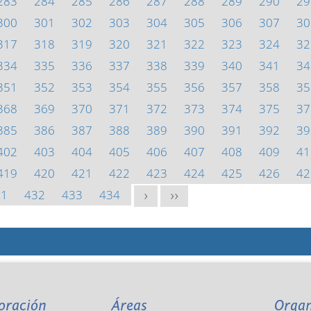
283
284
285
286
287
288
289
290
29
300
301
302
303
304
305
306
307
30
317
318
319
320
321
322
323
324
32
334
335
336
337
338
339
340
341
34
351
352
353
354
355
356
357
358
35
368
369
370
371
372
373
374
375
37
385
386
387
388
389
390
391
392
39
402
403
404
405
406
407
408
409
41
419
420
421
422
423
424
425
426
42
31
432
433
434
>
>>
oración
Áreas
Orga