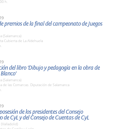
00 h.
19
e premios de la final del campeonato de Juegos
a (Salamanca)
sta Cubierta de La Aldehuela
h.
19
ión del libro 'Dibujo y pedagogía en la obra de
 Blanco'
a (Salamanca)
la de las Comarcas. Diputación de Salamanca
h.
19
osesión de los presidentes del Consejo
o de CyL y del Consejo de Cuentas de CyL
 (Valladolid)
rtes de Castilla y León