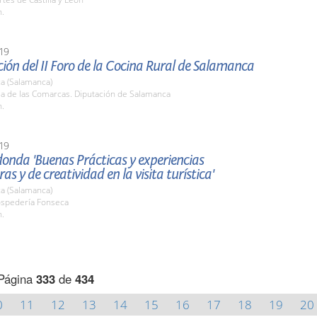
h.
19
ión del II Foro de la Cocina Rural de Salamanca
a (Salamanca)
la de las Comarcas. Diputación de Salamanca
h.
19
onda 'Buenas Prácticas y experiencias
as y de creatividad en la visita turística'
a (Salamanca)
ospedería Fonseca
h.
Página
333
de
434
0
11
12
13
14
15
16
17
18
19
20