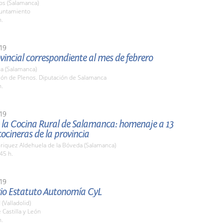
os (Salamanca)
yuntamiento
h.
19
vincial correspondiente al mes de febrero
a (Salamanca)
lón de Plenos. Diputación de Salamanca
h.
19
e la Cocina Rural de Salamanca: homenaje a 13
ocineras de la provincia
nriquez Aldehuela de la Bóveda (Salamanca)
45 h.
19
rio Estatuto Autonomía CyL
 (Valladolid)
 Castilla y León
h.