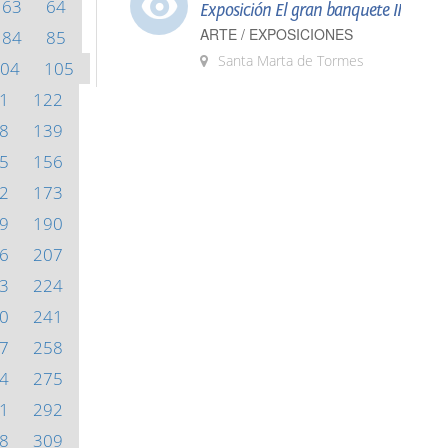
63
64
Exposición El gran banquete II
ARTE / EXPOSICIONES
84
85
Santa Marta de Tormes
04
105
1
122
8
139
5
156
2
173
9
190
6
207
3
224
0
241
7
258
4
275
1
292
8
309