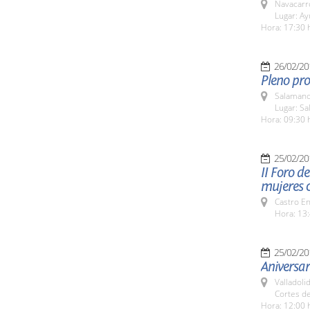
Navacarr
Lugar: A
Hora: 17:30 
26/02/20
Pleno pro
Salamanc
Lugar: Sa
Hora: 09:30 
25/02/20
II Foro d
mujeres c
Castro E
Hora: 13:
25/02/20
Aniversa
Valladolid
Cortes de
Hora: 12:00 