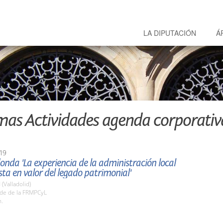
LA DIPUTACIÓN
Á
mas Actividades agenda corporativ
19
nda 'La experiencia de la administración local
sta en valor del legado patrimonial'
 (Valladolid)
ede de la FRMPCyL
h.