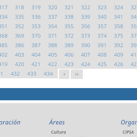
317
318
319
320
321
322
323
324
32
334
335
336
337
338
339
340
341
34
351
352
353
354
355
356
357
358
35
368
369
370
371
372
373
374
375
37
385
386
387
388
389
390
391
392
39
402
403
404
405
406
407
408
409
41
419
420
421
422
423
424
425
426
42
31
432
433
434
>
>>
oración
Áreas
Orga
Cultura
CIPSA