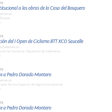
19
stitucional a las obras de la Casa del Bosquero
lamanca)
l Bosque
h.
19
ión del I Open de Ciclismo BTT XCO Saucelle
a (Salamanca)
la de las Comarcas. Diputación de Salamanca
h.
19
 a Pedro Dorado Montero
lamanca)
cuela Técnica Superior de Ingeniería Industrial
h.
19
 a Pedro Dorado Montero