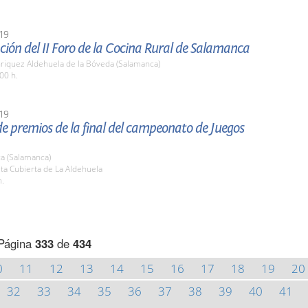
19
ión del II Foro de la Cocina Rural de Salamanca
nriquez Aldehuela de la Bóveda (Salamanca)
00 h.
19
e premios de la final del campeonato de Juegos
a (Salamanca)
sta Cubierta de La Aldehuela
h.
Página
333
de
434
0
11
12
13
14
15
16
17
18
19
20
32
33
34
35
36
37
38
39
40
41