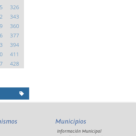
5
326
2
343
9
360
6
377
3
394
0
411
7
428
nismos
Municipios
Información Municipal