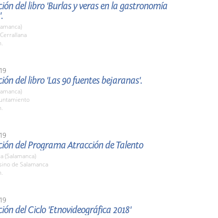
ión del libro 'Burlas y veras en la gastronomía
.
lamanca)
 Cerrallana
h.
19
ión del libro 'Las 90 fuentes bejaranas'.
lamanca)
yuntamiento
h.
19
ción del Programa Atracción de Talento
a (Salamanca)
asino de Salamanca
h.
19
ión del Ciclo 'Etnovideográfica 2018'