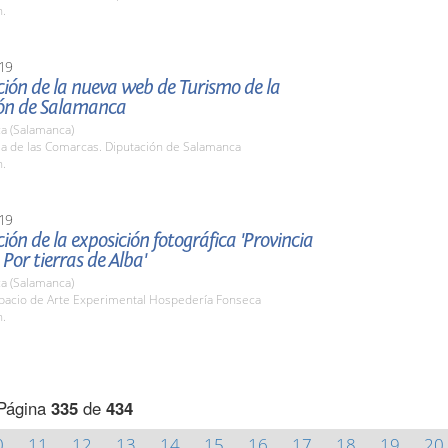
h.
19
ión de la nueva web de Turismo de la
ón de Salamanca
a (Salamanca)
la de las Comarcas. Diputación de Salamanca
h.
19
ión de la exposición fotográfica 'Provincia
 Por tierras de Alba'
a (Salamanca)
spacio de Arte Experimental Hospedería Fonseca
h.
Página
335
de
434
0
11
12
13
14
15
16
17
18
19
20