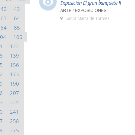
Exposición El gran banquete II
42
43
ARTE / EXPOSICIONES
63
64
Santa Marta de Tormes
84
85
04
105
1
122
8
139
5
156
2
173
9
190
6
207
3
224
0
241
7
258
4
275