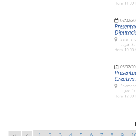
Hora: 11:30 
07/02/20
Presentac
Diputaci
Salamanc
Lugar: Sa
Hora: 10:00 
06/02/20
Presentac
Creativa.
Salamanc
Lugar: E
Hora: 12:00 
1
2
3
4
5
6
7
8
9
1
<<
<