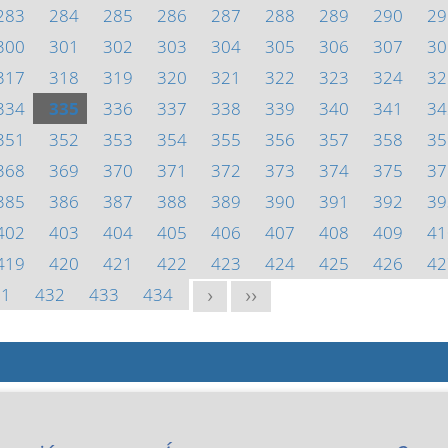
283
284
285
286
287
288
289
290
29
300
301
302
303
304
305
306
307
30
317
318
319
320
321
322
323
324
32
334
335
336
337
338
339
340
341
34
351
352
353
354
355
356
357
358
35
368
369
370
371
372
373
374
375
37
385
386
387
388
389
390
391
392
39
402
403
404
405
406
407
408
409
41
419
420
421
422
423
424
425
426
42
31
432
433
434
>
>>