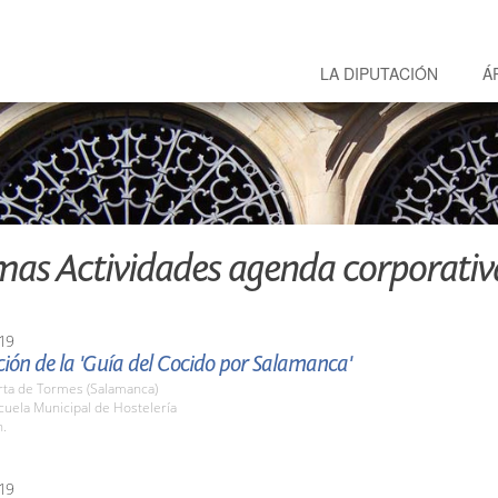
LA DIPUTACIÓN
Á
mas Actividades agenda corporativ
19
ión de la 'Guía del Cocido por Salamanca'
rta de Tormes (Salamanca)
cuela Municipal de Hostelería
h.
19