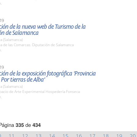
h.
19
ión de la nueva web de Turismo de la
ón de Salamanca
a (Salamanca)
la de las Comarcas. Diputación de Salamanca
h.
19
ión de la exposición fotográfica 'Provincia
 Por tierras de Alba'
a (Salamanca)
spacio de Arte Experimental Hospedería Fonseca
h.
Página
335
de
434
0
11
12
13
14
15
16
17
18
19
20