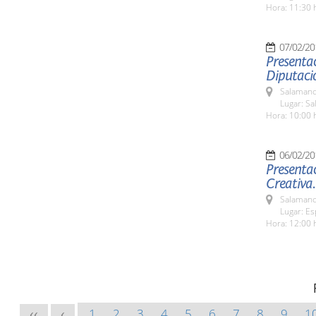
Hora: 11:30 
07/02/20
Presentac
Diputaci
Salamanc
Lugar: Sa
Hora: 10:00 
06/02/20
Presentac
Creativa.
Salamanc
Lugar: E
Hora: 12:00 
1
2
3
4
5
6
7
8
9
1
<<
<