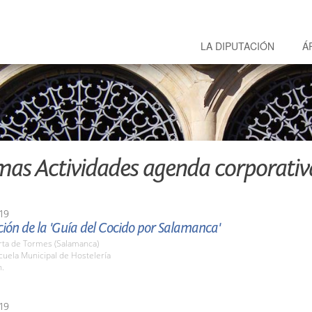
LA DIPUTACIÓN
Á
mas Actividades agenda corporativ
19
ión de la 'Guía del Cocido por Salamanca'
rta de Tormes (Salamanca)
cuela Municipal de Hostelería
h.
19