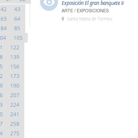
Exposición El gran banquete II
42
43
ARTE / EXPOSICIONES
63
64
Santa Marta de Tormes
84
85
04
105
1
122
8
139
5
156
2
173
9
190
6
207
3
224
0
241
7
258
4
275