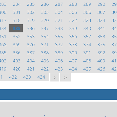
283
284
285
286
287
288
289
290
29
300
301
302
303
304
305
306
307
30
317
318
319
320
321
322
323
324
32
334
335
336
337
338
339
340
341
34
351
352
353
354
355
356
357
358
35
368
369
370
371
372
373
374
375
37
385
386
387
388
389
390
391
392
39
402
403
404
405
406
407
408
409
41
419
420
421
422
423
424
425
426
42
31
432
433
434
>
>>