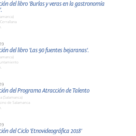
ión del libro 'Burlas y veras en la gastronomía
.
lamanca)
 Cerrallana
h.
19
ión del libro 'Las 90 fuentes bejaranas'.
lamanca)
yuntamiento
h.
19
ción del Programa Atracción de Talento
a (Salamanca)
asino de Salamanca
h.
19
ión del Ciclo 'Etnovideográfica 2018'