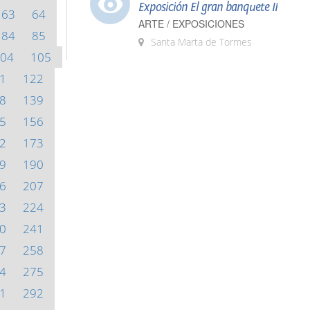
Exposición El gran banquete II
63
64
ARTE / EXPOSICIONES
84
85
Santa Marta de Tormes
04
105
1
122
8
139
5
156
2
173
9
190
6
207
3
224
0
241
7
258
4
275
1
292