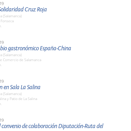
19
Solidaridad Cruz Roja
a (Salamanca)
o Fonseca
h.
19
bio gastronómico España-China
a (Salamanca)
e Comercio de Salamanca
h.
19
n en Sala La Salina
a (Salamanca)
lina y Patio de La Salina
h.
19
 convenio de colaboración Diputación-Ruta del