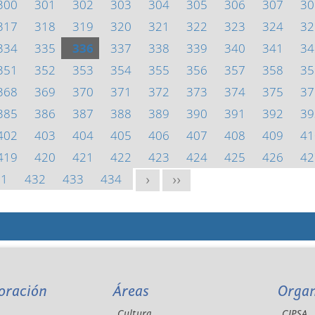
300
301
302
303
304
305
306
307
30
317
318
319
320
321
322
323
324
32
334
335
336
337
338
339
340
341
34
351
352
353
354
355
356
357
358
35
368
369
370
371
372
373
374
375
37
385
386
387
388
389
390
391
392
39
402
403
404
405
406
407
408
409
41
419
420
421
422
423
424
425
426
42
31
432
433
434
>
>>
oración
Áreas
Orga
Cultura
CIPSA