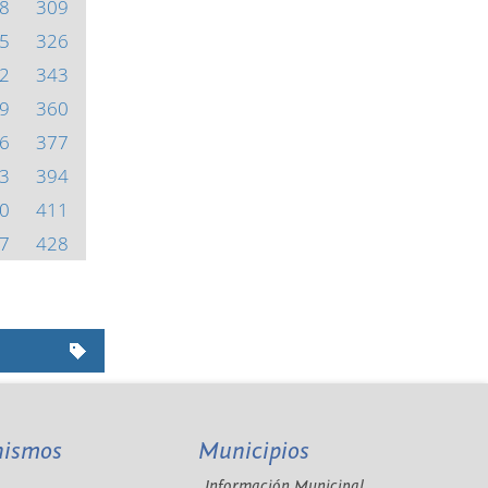
8
309
5
326
2
343
9
360
6
377
3
394
0
411
7
428
nismos
Municipios
Información Municipal