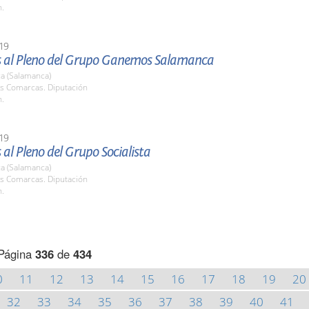
h.
19
 al Pleno del Grupo Ganemos Salamanca
a (Salamanca)
as Comarcas. Diputación
h.
19
al Pleno del Grupo Socialista
a (Salamanca)
as Comarcas. Diputación
h.
Página
336
de
434
0
11
12
13
14
15
16
17
18
19
20
32
33
34
35
36
37
38
39
40
41