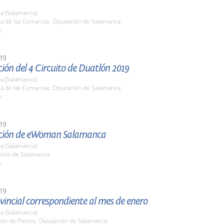
a (Salamanca)
la de las Comarcas. Diputación de Salamanca
h.
19
ión del 4 Circuito de Duatlón 2019
a (Salamanca)
la de las Comarcas. Diputación de Salamanca
h.
19
ción de eWoman Salamanca
a (Salamanca)
asino de Salamanca
h.
19
vincial correspondiente al mes de enero
a (Salamanca)
lón de Plenos. Diputación de Salamanca