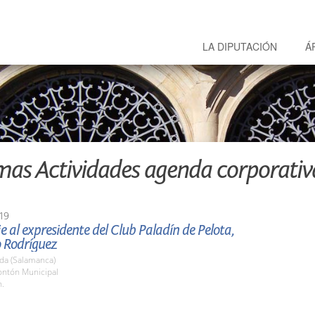
LA DIPUTACIÓN
Á
mas Actividades agenda corporativ
19
al expresidente del Club Paladín de Pelota,
o Rodríguez
da (Salamanca)
ontón Municipal
h.