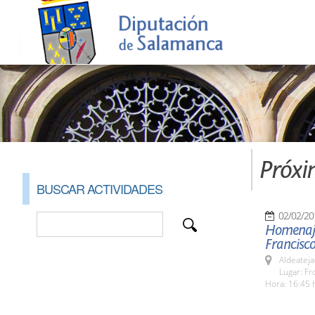
Próxi
BUSCAR ACTIVIDADES
02/02/20
Homenaje 
Francisc
Aldeateja
Lugar: Fr
Hora: 16:45 