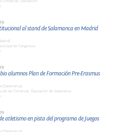
as Comarcas. Diputación
h.
19
stitucional al stand de Salamanca en Madrid
adrid)
unicipal de Congresos.
h.
19
bio alumnos Plan de Formación Pre-Erasmus
a (Salamanca)
la de las Comarcas. Diputación de Salamanca
h.
19
e atletismo en pista del programa de Juegos
a (Salamanca)