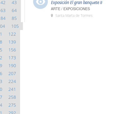
42
43
Exposición El gran banquete II
ARTE / EXPOSICIONES
63
64
Santa Marta de Tormes
84
85
04
105
1
122
8
139
5
156
2
173
9
190
6
207
3
224
0
241
7
258
4
275
1
292