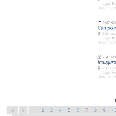
Lugar: Pi
Hora: 11:00 
26/01/20
Campeona
Salamanc
Lugar: Re
Hora: 17:00 
25/01/20
Inaugurac
Villares 
Lugar: Au
Hora: 19:00 
1
2
3
4
5
6
7
8
9
1
<<
<