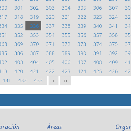
300
301
302
303
304
305
306
307
30
317
318
319
320
321
322
323
324
32
334
335
336
337
338
339
340
341
34
351
352
353
354
355
356
357
358
35
368
369
370
371
372
373
374
375
37
385
386
387
388
389
390
391
392
39
402
403
404
405
406
407
408
409
41
419
420
421
422
423
424
425
426
42
431
432
433
>
>>
oración
Áreas
Orga