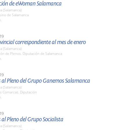
ción de eWoman Salamanca
a (Salamanca)
asino de Salamanca
h.
19
vincial correspondiente al mes de enero
a (Salamanca)
lón de Plenos. Diputación de Salamanca
h.
19
 al Pleno del Grupo Ganemos Salamanca
a (Salamanca)
as Comarcas. Diputación
h.
19
al Pleno del Grupo Socialista
a (Salamanca)