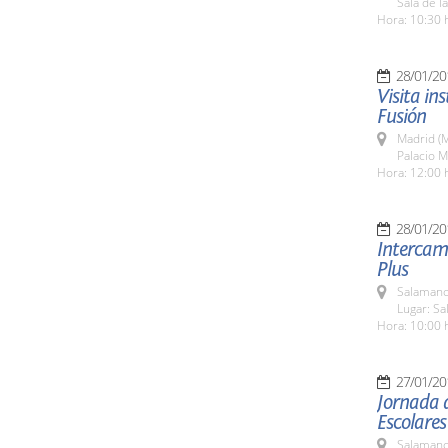
Sala de l
Hora: 10:30 
28/01/20
Visita in
Fusión
Madrid (M
Palacio M
Hora: 12:00 
28/01/20
Intercam
Plus
Salamanc
Lugar: Sa
Hora: 10:00 
27/01/20
Jornada d
Escolares
Salamanc