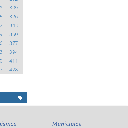
8
309
5
326
2
343
9
360
6
377
3
394
0
411
7
428
nismos
Municipios