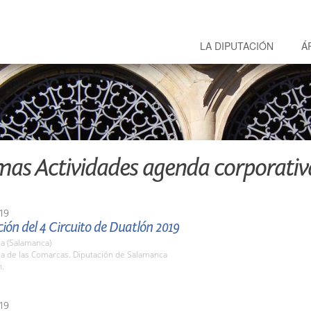
LA DIPUTACIÓN
Á
mas Actividades agenda corporativ
19
ión del 4 Circuito de Duatlón 2019
a (Salamanca)
la de las Comarcas. Diputación de Salamanca
h.
19