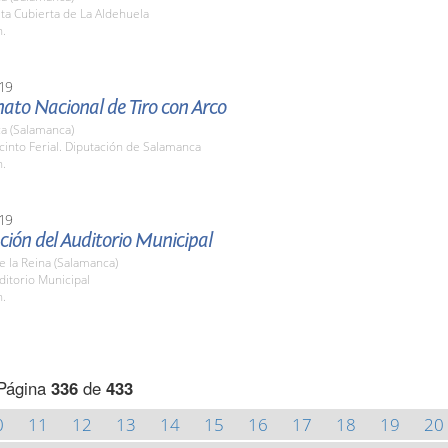
sta Cubierta de La Aldehuela
h.
19
to Nacional de Tiro con Arco
a (Salamanca)
cinto Ferial. Diputación de Salamanca
h.
19
ión del Auditorio Municipal
de la Reina (Salamanca)
ditorio Municipal
h.
Página
336
de
433
0
11
12
13
14
15
16
17
18
19
20