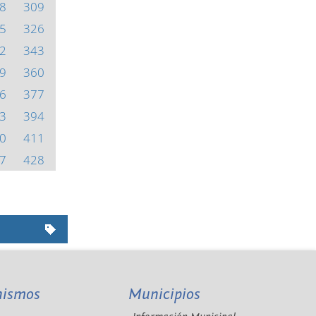
8
309
5
326
2
343
9
360
6
377
3
394
0
411
7
428
nismos
Municipios