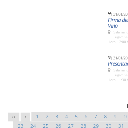
31/01/20
Firma del
Vino
Salamanc
Lugar: Sa
Hora: 12:00 
31/01/20
Presentac
Salamanc
Lugar: Sa
Hora: 11:30 
1
2
3
4
5
6
7
8
9
1
<<
<
23
24
25
26
27
28
29
30
31