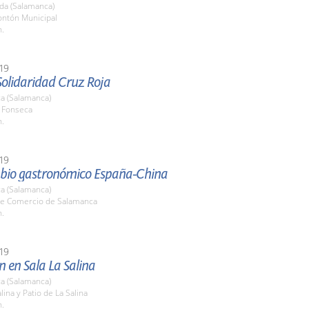
da (Salamanca)
ontón Municipal
h.
19
Solidaridad Cruz Roja
a (Salamanca)
o Fonseca
h.
19
bio gastronómico España-China
a (Salamanca)
e Comercio de Salamanca
h.
19
n en Sala La Salina
a (Salamanca)
lina y Patio de La Salina
h.