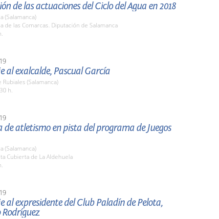
ón de las actuaciones del Ciclo del Agua en 2018
a (Salamanca)
la de las Comarcas. Diputación de Salamanca
h.
19
 al exalcalde, Pascual García
 Rubiales (Salamanca)
30 h.
19
a de atletismo en pista del programa de Juegos
a (Salamanca)
sta Cubierta de La Aldehuela
h.
19
al expresidente del Club Paladín de Pelota,
o Rodríguez