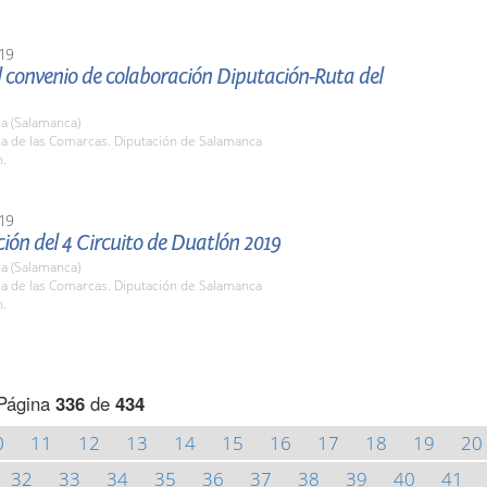
19
 convenio de colaboración Diputación-Ruta del
a (Salamanca)
la de las Comarcas. Diputación de Salamanca
h.
19
ión del 4 Circuito de Duatlón 2019
a (Salamanca)
la de las Comarcas. Diputación de Salamanca
h.
Página
336
de
434
0
11
12
13
14
15
16
17
18
19
20
32
33
34
35
36
37
38
39
40
41