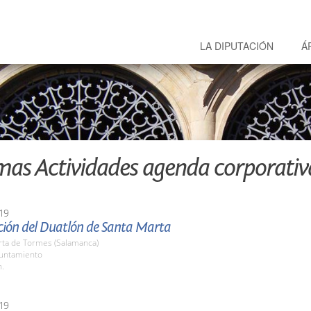
LA DIPUTACIÓN
Á
mas Actividades agenda corporativ
19
ción del Duatlón de Santa Marta
rta de Tormes (Salamanca)
yuntamiento
h.
19