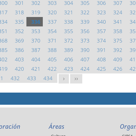
300
301
302
303
304
305
306
307
30
317
318
319
320
321
322
323
324
32
334
335
336
337
338
339
340
341
34
351
352
353
354
355
356
357
358
35
368
369
370
371
372
373
374
375
37
385
386
387
388
389
390
391
392
39
402
403
404
405
406
407
408
409
41
419
420
421
422
423
424
425
426
42
31
432
433
434
>
>>
oración
Áreas
Orga