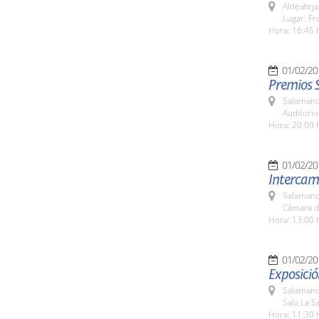
Aldeateja
Lugar: Fr
Hora: 16:45 
01/02/20
Premios 
Salamanc
Auditori
Hora: 20:00 
01/02/20
Intercam
Salamanc
Cámara d
Hora: 13:00 
01/02/20
Exposició
Salamanc
Sala La Sa
Hora: 11:30 