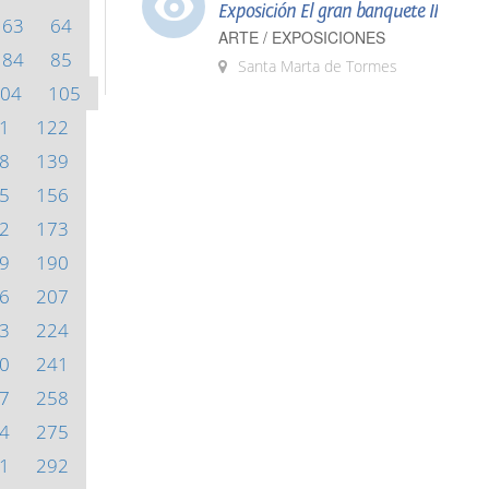
Exposición El gran banquete II
63
64
ARTE / EXPOSICIONES
84
85
Santa Marta de Tormes
04
105
1
122
8
139
5
156
2
173
9
190
6
207
3
224
0
241
7
258
4
275
1
292