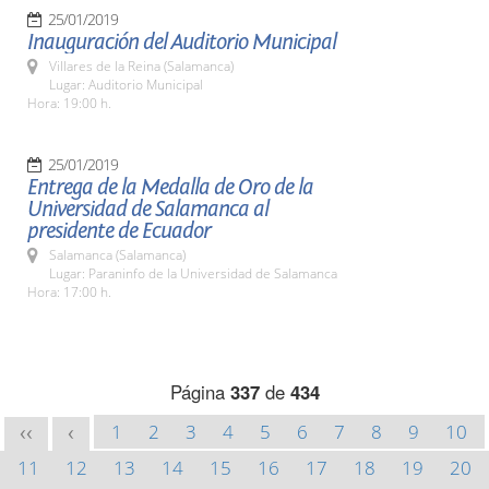
25/01/2019
Inauguración del Auditorio Municipal
Villares de la Reina (Salamanca)
Lugar: Auditorio Municipal
Hora: 19:00 h.
25/01/2019
Entrega de la Medalla de Oro de la
Universidad de Salamanca al
presidente de Ecuador
Salamanca (Salamanca)
Lugar: Paraninfo de la Universidad de Salamanca
Hora: 17:00 h.
Página
337
de
434
1
2
3
4
5
6
7
8
9
10
<<
<
11
12
13
14
15
16
17
18
19
20