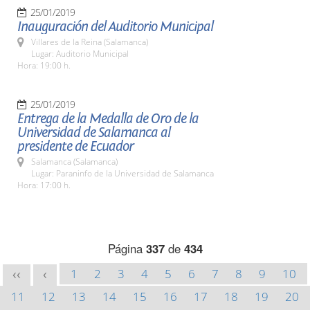
25/01/2019
Inauguración del Auditorio Municipal
Villares de la Reina (Salamanca)
Lugar: Auditorio Municipal
Hora: 19:00 h.
25/01/2019
Entrega de la Medalla de Oro de la
Universidad de Salamanca al
presidente de Ecuador
Salamanca (Salamanca)
Lugar: Paraninfo de la Universidad de Salamanca
Hora: 17:00 h.
Página
337
de
434
1
2
3
4
5
6
7
8
9
10
<<
<
11
12
13
14
15
16
17
18
19
20