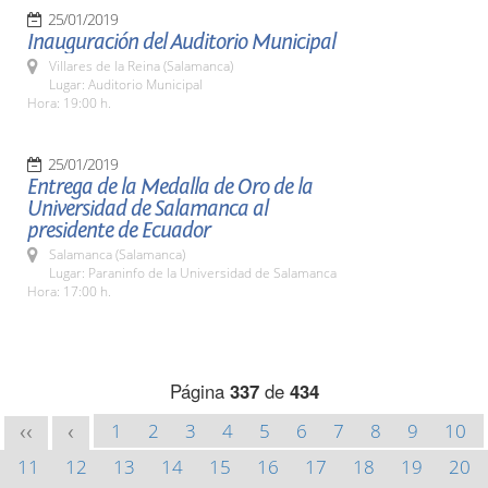
25/01/2019
Inauguración del Auditorio Municipal
Villares de la Reina (Salamanca)
Lugar: Auditorio Municipal
Hora: 19:00 h.
25/01/2019
Entrega de la Medalla de Oro de la
Universidad de Salamanca al
presidente de Ecuador
Salamanca (Salamanca)
Lugar: Paraninfo de la Universidad de Salamanca
Hora: 17:00 h.
Página
337
de
434
1
2
3
4
5
6
7
8
9
10
<<
<
11
12
13
14
15
16
17
18
19
20