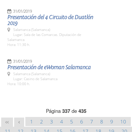
31/01/2019
Presentación del 4 Circuito de Duatlón
2019
Salamanca (Salamanca)
Lugar: Sala de las Comarcas. Diputación de
Salamanca
Hora: 11:30 h.
31/01/2019
Presentación de eWoman Salamanca
Salamanca (Salamanca)
Lugar: Casino de Salamanca
Hora: 10:00 h.
Página
337
de
435
1
2
3
4
5
6
7
8
9
10
<<
<
11
12
13
14
15
16
17
18
19
20