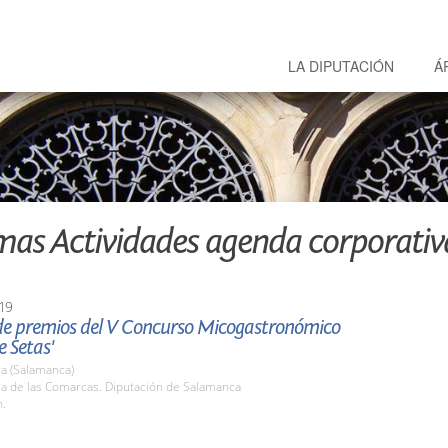
LA DIPUTACIÓN
Á
mas Actividades agenda corporativ
19
de premios del V Concurso Micogastronómico
 Setas'
a (Salamanca)
la de las Comarcas. Diputación de Salamanca
h.