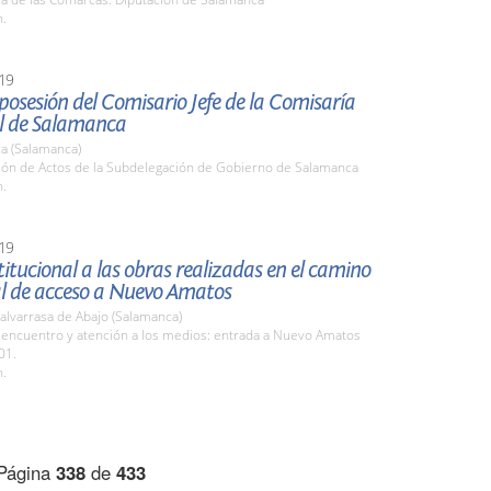
h.
19
osesión del Comisario Jefe de la Comisaría
al de Salamanca
a (Salamanca)
alón de Actos de la Subdelegación de Gobierno de Salamanca
h.
19
stitucional a las obras realizadas en el camino
l de acceso a Nuevo Amatos
alvarrasa de Abajo (Salamanca)
 encuentro y atención a los medios: entrada a Nuevo Amatos
01.
h.
Página
338
de
433