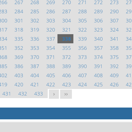
266
267
268
269
270
271
272
273
27
283
284
285
286
287
288
289
290
29
300
301
302
303
304
305
306
307
30
317
318
319
320
321
322
323
324
32
334
335
336
337
338
339
340
341
34
351
352
353
354
355
356
357
358
35
368
369
370
371
372
373
374
375
37
385
386
387
388
389
390
391
392
39
402
403
404
405
406
407
408
409
41
419
420
421
422
423
424
425
426
42
431
432
433
>
>>