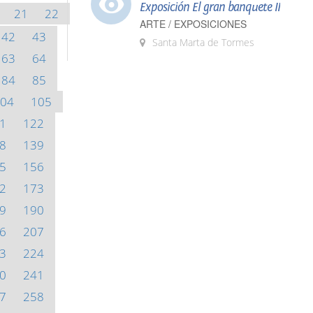
Exposición El gran banquete II
21
22
ARTE / EXPOSICIONES
42
43
Santa Marta de Tormes
63
64
84
85
04
105
1
122
8
139
5
156
2
173
9
190
6
207
3
224
0
241
7
258