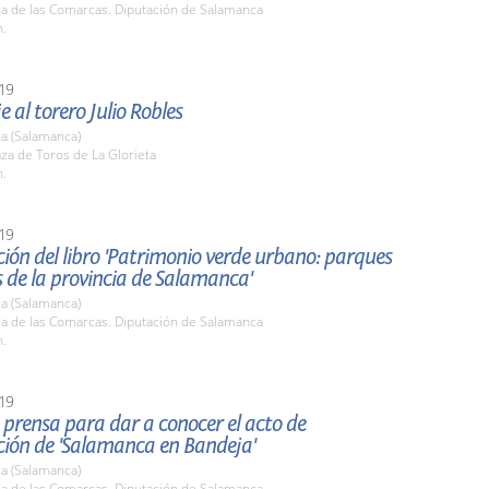
la de las Comarcas. Diputación de Salamanca
h.
19
al torero Julio Robles
a (Salamanca)
aza de Toros de La Glorieta
h.
19
ión del libro 'Patrimonio verde urbano: parques
s de la provincia de Salamanca'
a (Salamanca)
la de las Comarcas. Diputación de Salamanca
h.
19
prensa para dar a conocer el acto de
ción de 'Salamanca en Bandeja'
a (Salamanca)
la de las Comarcas. Diputación de Salamanca