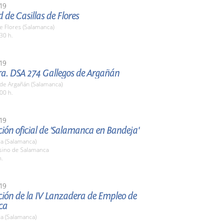
19
d de Casillas de Flores
de Flores (Salamanca)
30 h.
19
ra. DSA 274 Gallegos de Argañán
 de Argañán (Salamanca)
00 h.
19
ión oficial de 'Salamanca en Bandeja'
a (Salamanca)
asino de Salamanca
h.
19
ción de la IV Lanzadera de Empleo de
ca
a (Salamanca)