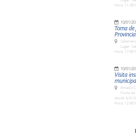
Hora: 11:30 
10/01/20
Toma de p
Provinci
Salamanc
Lugar: S
Hora: 17:00 
10/01/20
Visita in
municipa
Amatos C
Punto de
desde la N-5
Hora: 12:00 