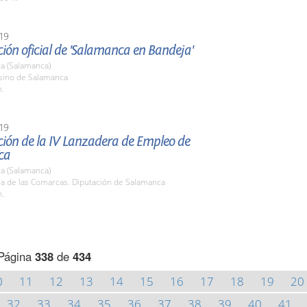
19
ión oficial de 'Salamanca en Bandeja'
a (Salamanca)
asino de Salamanca
h.
19
ción de la IV Lanzadera de Empleo de
ca
a (Salamanca)
la de las Comarcas. Diputación de Salamanca
h.
Página
338
de
434
0
11
12
13
14
15
16
17
18
19
20
32
33
34
35
36
37
38
39
40
41