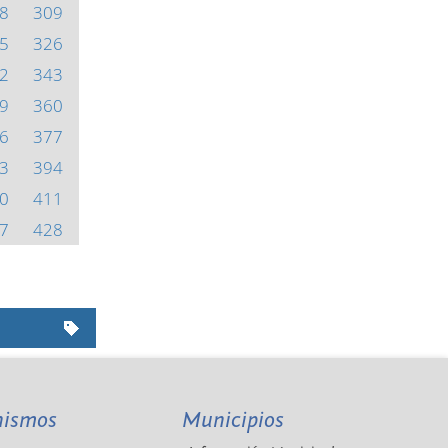
8
309
5
326
2
343
9
360
6
377
3
394
0
411
7
428
nismos
Municipios