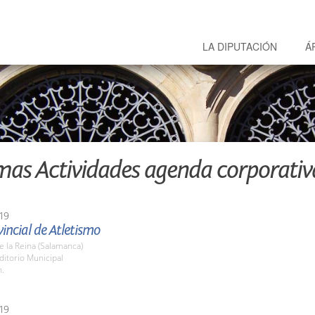
LA DIPUTACIÓN
Á
mas Actividades agenda corporativ
19
incial de Atletismo
de la Reina (Salamanca)
ditorio Municipal
h.
19