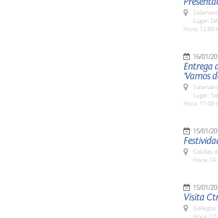
Presentac
Salamanc
Lugar: DA
Hora: 12:00 
16/01/20
Entrega 
'Vamos de
Salamanc
Lugar: Sa
Hora: 11:00 
15/01/20
Festivida
Casillas 
Hora: 14:
15/01/20
Visita Ct
Gallegos
Hora: 12: