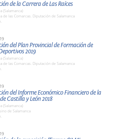
ión de la Carrera de Las Raíces
a (Salamanca)
la de las Comarcas. Diputación de Salamanca
h.
19
ión del Plan Provincial de Formación de
Deportivos 2019
a (Salamanca)
la de las Comarcas. Diputación de Salamanca
h.
19
ión del Informe Económico Financiero de la
e Castilla y León 2018
a (Salamanca)
asino de Salamanca
h.
19