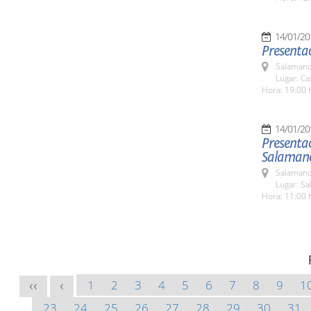
14/01/20
Presentac
Salamanc
Lugar: C
Hora: 19:00 
14/01/20
Presenta
Salaman
Salamanc
Lugar: Sa
Hora: 11:00 
1
2
3
4
5
6
7
8
9
1
<<
<
23
24
25
26
27
28
29
30
31