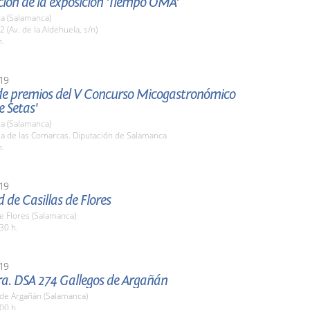
ión de la exposición 'Tiempo OMA'
a (Salamanca)
2 (Av. de la Aldehuela, s/n)
h.
19
de premios del V Concurso Micogastronómico
 Setas'
a (Salamanca)
la de las Comarcas. Diputación de Salamanca
h.
19
d de Casillas de Flores
de Flores (Salamanca)
30 h.
19
ra. DSA 274 Gallegos de Argañán
 de Argañán (Salamanca)
00 h.