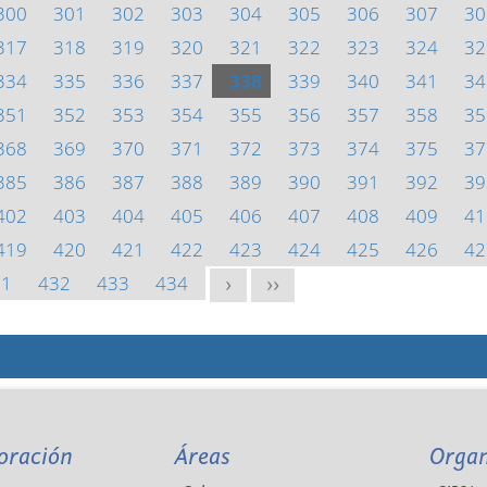
300
301
302
303
304
305
306
307
30
317
318
319
320
321
322
323
324
32
334
335
336
337
338
339
340
341
34
351
352
353
354
355
356
357
358
35
368
369
370
371
372
373
374
375
37
385
386
387
388
389
390
391
392
39
402
403
404
405
406
407
408
409
41
419
420
421
422
423
424
425
426
42
31
432
433
434
>
>>
oración
Áreas
Orga