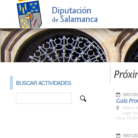
Próxi
BUSCAR ACTIVIDADES
18/01/20
Gala Prov
Villares 
Lugar: Au
Hora: 19:30 
18/01/20