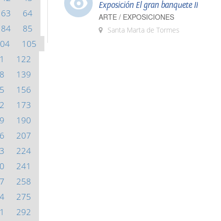
Exposición El gran banquete II
63
64
ARTE / EXPOSICIONES
84
85
Santa Marta de Tormes
04
105
1
122
8
139
5
156
2
173
9
190
6
207
3
224
0
241
7
258
4
275
1
292