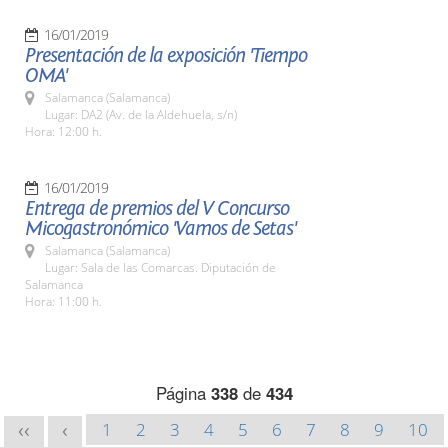
16/01/2019
Presentación de la exposición 'Tiempo
OMA'
Salamanca (Salamanca)
Lugar: DA2 (Av. de la Aldehuela, s/n)
Hora: 12:00 h.
16/01/2019
Entrega de premios del V Concurso
Micogastronómico 'Vamos de Setas'
Salamanca (Salamanca)
Lugar: Sala de las Comarcas. Diputación de
Salamanca
Hora: 11:00 h.
Página
338
de
434
1
2
3
4
5
6
7
8
9
10
<<
<