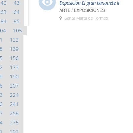
42
43
Exposición El gran banquete II
ARTE / EXPOSICIONES
63
64
Santa Marta de Tormes
84
85
04
105
1
122
8
139
5
156
2
173
9
190
6
207
3
224
0
241
7
258
4
275
1
292