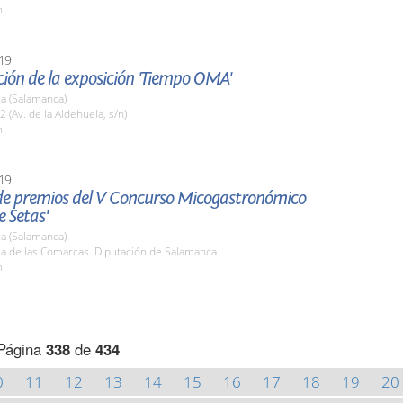
h.
19
ión de la exposición 'Tiempo OMA'
a (Salamanca)
2 (Av. de la Aldehuela, s/n)
h.
19
de premios del V Concurso Micogastronómico
 Setas'
a (Salamanca)
la de las Comarcas. Diputación de Salamanca
h.
Página
338
de
434
0
11
12
13
14
15
16
17
18
19
20