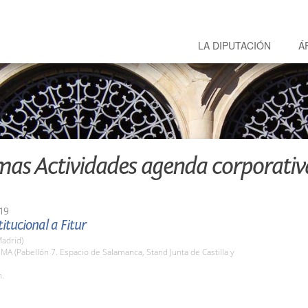
LA DIPUTACIÓN
Á
mas Actividades agenda corporativ
19
titucional a Fitur
adrid)
EMA (Pabellón 7. Espacio de Salamanca, Stand Junta de Castilla y
h.