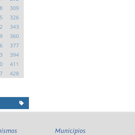
8
309
5
326
2
343
9
360
6
377
3
394
0
411
7
428
nismos
Municipios