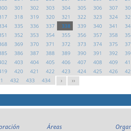
300
301
302
303
304
305
306
307
30
317
318
319
320
321
322
323
324
32
334
335
336
337
338
339
340
341
34
351
352
353
354
355
356
357
358
35
368
369
370
371
372
373
374
375
37
385
386
387
388
389
390
391
392
39
402
403
404
405
406
407
408
409
41
419
420
421
422
423
424
425
426
42
31
432
433
434
>
>>
oración
Áreas
Orga