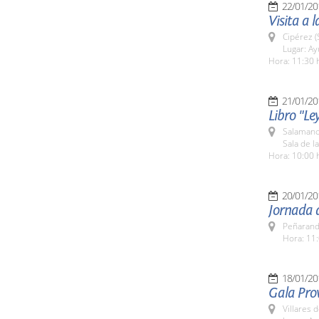
22/01/20
Visita a 
Cipérez 
Lugar: A
Hora: 11:30 
21/01/20
Libro "Le
Salamanc
Sala de l
Hora: 10:00 
20/01/20
Jornada 
Peñarand
Hora: 11:
18/01/20
Gala Prov
Villares 