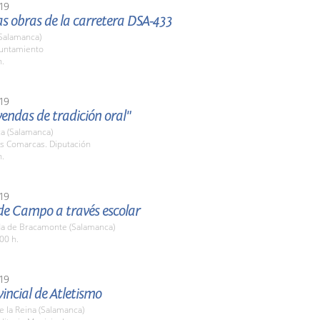
19
las obras de la carretera DSA-433
(Salamanca)
yuntamiento
h.
19
yendas de tradición oral"
a (Salamanca)
as Comarcas. Diputación
h.
19
de Campo a través escolar
a de Bracamonte (Salamanca)
00 h.
19
incial de Atletismo
de la Reina (Salamanca)