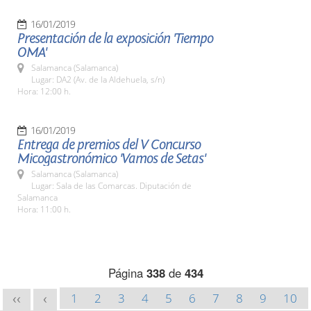
16/01/2019
Presentación de la exposición 'Tiempo
OMA'
Salamanca (Salamanca)
Lugar: DA2 (Av. de la Aldehuela, s/n)
Hora: 12:00 h.
16/01/2019
Entrega de premios del V Concurso
Micogastronómico 'Vamos de Setas'
Salamanca (Salamanca)
Lugar: Sala de las Comarcas. Diputación de
Salamanca
Hora: 11:00 h.
Página
338
de
434
1
2
3
4
5
6
7
8
9
10
<<
<