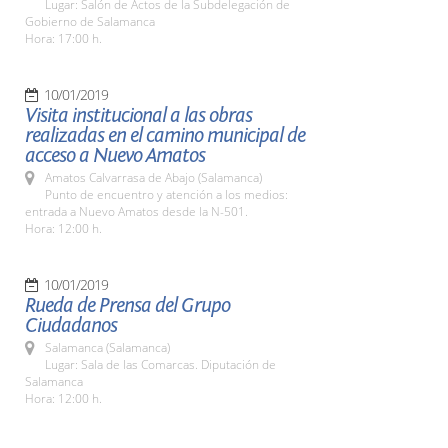
Lugar: Salón de Actos de la Subdelegación de
Gobierno de Salamanca
Hora: 17:00 h.
10/01/2019
Visita institucional a las obras
realizadas en el camino municipal de
acceso a Nuevo Amatos
Amatos Calvarrasa de Abajo (Salamanca)
Punto de encuentro y atención a los medios:
entrada a Nuevo Amatos desde la N-501.
Hora: 12:00 h.
10/01/2019
Rueda de Prensa del Grupo
Ciudadanos
Salamanca (Salamanca)
Lugar: Sala de las Comarcas. Diputación de
Salamanca
Hora: 12:00 h.