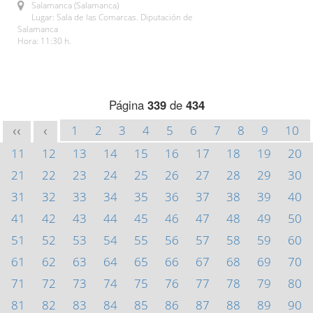
Salamanca (Salamanca)
Lugar: Sala de las Comarcas. Diputación de
Salamanca
Hora: 11:30 h.
Página
339
de
434
1
2
3
4
5
6
7
8
9
10
<<
<
11
12
13
14
15
16
17
18
19
20
21
22
23
24
25
26
27
28
29
30
31
32
33
34
35
36
37
38
39
40
41
42
43
44
45
46
47
48
49
50
51
52
53
54
55
56
57
58
59
60
61
62
63
64
65
66
67
68
69
70
71
72
73
74
75
76
77
78
79
80
81
82
83
84
85
86
87
88
89
90