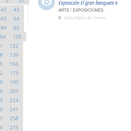
Exposición El gran banquete II
42
43
ARTE / EXPOSICIONES
Santa Marta de Tormes
63
64
84
85
04
105
1
122
8
139
5
156
2
173
9
190
6
207
3
224
0
241
7
258
4
275