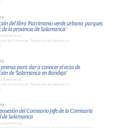
h.
19
ión del libro 'Patrimonio verde urbano: parques
s de la provincia de Salamanca'
a (Salamanca)
la de las Comarcas. Diputación de Salamanca
h.
19
prensa para dar a conocer el acto de
ción de 'Salamanca en Bandeja'
a (Salamanca)
la de las Comarcas. Diputación de Salamanca
h.
19
osesión del Comisario Jefe de la Comisaría
al de Salamanca
a (Salamanca)
alón de Actos de la Subdelegación de Gobierno de Salamanca