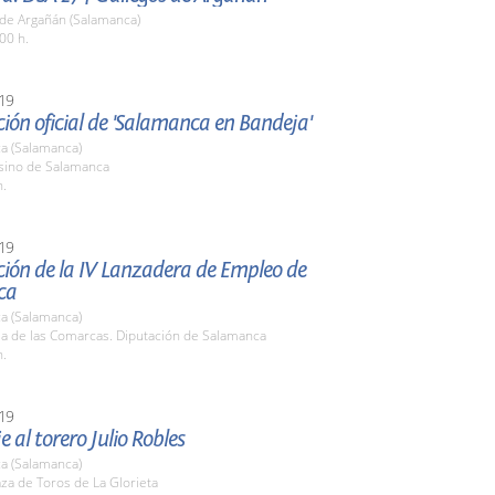
 de Argañán (Salamanca)
00 h.
19
ión oficial de 'Salamanca en Bandeja'
a (Salamanca)
asino de Salamanca
h.
19
ción de la IV Lanzadera de Empleo de
ca
a (Salamanca)
la de las Comarcas. Diputación de Salamanca
h.
19
al torero Julio Robles
a (Salamanca)
aza de Toros de La Glorieta