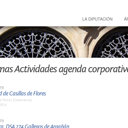
LA DIPUTACIÓN
Á
mas Actividades agenda corporativ
19
d de Casillas de Flores
de Flores (Salamanca)
30 h.
19
ra. DSA 274 Gallegos de Argañán