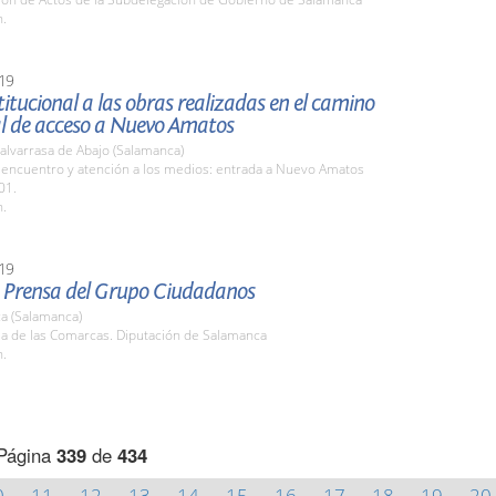
h.
19
stitucional a las obras realizadas en el camino
l de acceso a Nuevo Amatos
alvarrasa de Abajo (Salamanca)
 encuentro y atención a los medios: entrada a Nuevo Amatos
01.
h.
19
 Prensa del Grupo Ciudadanos
a (Salamanca)
la de las Comarcas. Diputación de Salamanca
h.
Página
339
de
434
0
11
12
13
14
15
16
17
18
19
20