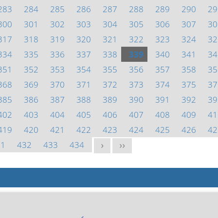
283
284
285
286
287
288
289
290
29
300
301
302
303
304
305
306
307
30
317
318
319
320
321
322
323
324
32
334
335
336
337
338
339
340
341
34
351
352
353
354
355
356
357
358
35
368
369
370
371
372
373
374
375
37
385
386
387
388
389
390
391
392
39
402
403
404
405
406
407
408
409
41
419
420
421
422
423
424
425
426
42
31
432
433
434
>
>>