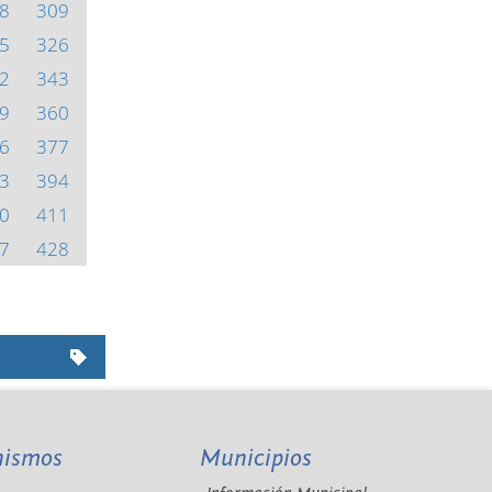
8
309
5
326
2
343
9
360
6
377
3
394
0
411
7
428
nismos
Municipios