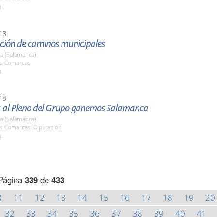
h.
18
ción de caminos municipales
a (Salamanca)
las Comarcas
h.
18
 al Pleno del Grupo ganemos Salamanca
a (Salamanca)
as Comarcas. Diputación
h.
Página
339
de
433
0
11
12
13
14
15
16
17
18
19
20
32
33
34
35
36
37
38
39
40
41