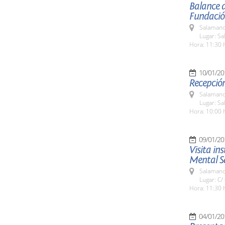
Balance d
Fundació
Salamanc
Lugar: Sa
Hora: 11:30 
10/01/20
Recepció
Salamanc
Lugar: Sa
Hora: 10:00 
09/01/20
Visita in
Mental 
Salamanc
Lugar: C/
Hora: 11:30 
04/01/20