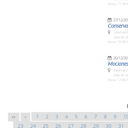
Hora: 11:30 
27/12/20
Conserva
Salamanc
Sala de 
Hora: 10:30 
26/12/20
Mociones
Salamanc
Sala de l
Hora: 12:00 
1
2
3
4
5
6
7
8
9
1
<<
<
23
24
25
26
27
28
29
30
31