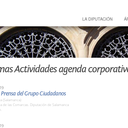
LA DIPUTACIÓN
Á
mas Actividades agenda corporativ
19
 Prensa del Grupo Ciudadanos
a (Salamanca)
la de las Comarcas. Diputación de Salamanca
h.
19