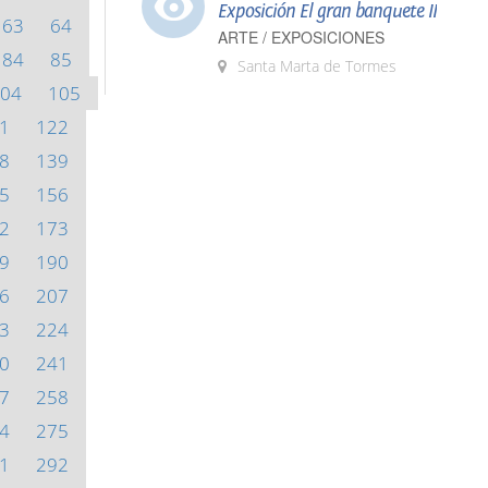
Exposición El gran banquete II
63
64
ARTE / EXPOSICIONES
84
85
Santa Marta de Tormes
04
105
1
122
8
139
5
156
2
173
9
190
6
207
3
224
0
241
7
258
4
275
1
292