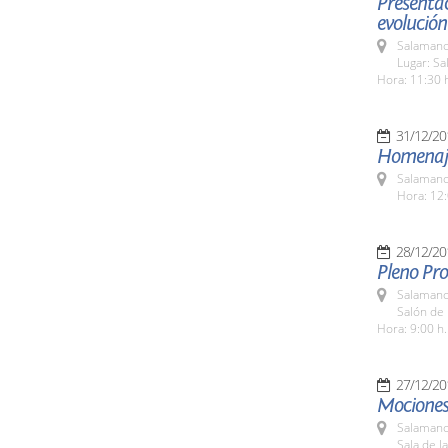
Presentaci
evolución
Salamanc
Lugar: Sa
Hora: 11:30 
31/12/20
Homenaj
Salamanc
Hora: 12
28/12/20
Pleno Pro
Salamanc
Salón de
Hora: 9:00 h.
27/12/20
Mociones
Salamanc
Sala de 