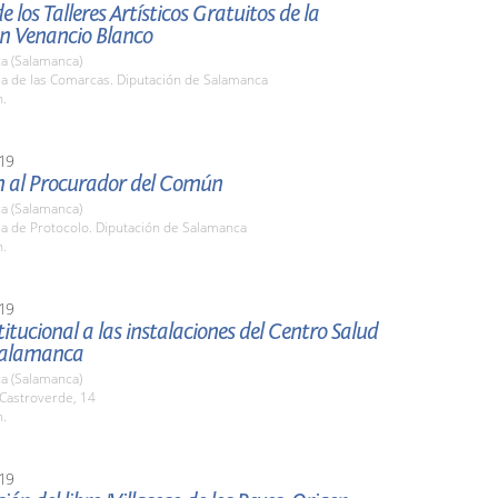
e los Talleres Artísticos Gratuitos de la
n Venancio Blanco
a (Salamanca)
la de las Comarcas. Diputación de Salamanca
h.
19
n al Procurador del Común
a (Salamanca)
la de Protocolo. Diputación de Salamanca
h.
19
stitucional a las instalaciones del Centro Salud
Salamanca
a (Salamanca)
 Castroverde, 14
h.
19