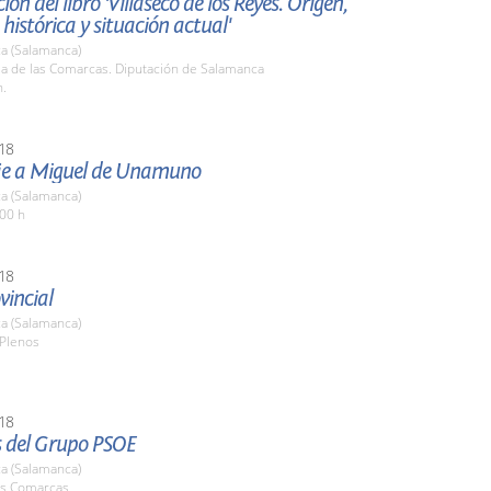
ón del libro 'Villaseco de los Reyes. Origen,
 histórica y situación actual'
a (Salamanca)
la de las Comarcas. Diputación de Salamanca
h.
18
e a Miguel de Unamuno
a (Salamanca)
:00 h
18
vincial
a (Salamanca)
 Plenos
18
 del Grupo PSOE
a (Salamanca)
las Comarcas