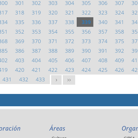
300
301
302
303
304
305
306
307
30
317
318
319
320
321
322
323
324
32
334
335
336
337
338
339
340
341
34
351
352
353
354
355
356
357
358
35
368
369
370
371
372
373
374
375
37
385
386
387
388
389
390
391
392
39
402
403
404
405
406
407
408
409
41
419
420
421
422
423
424
425
426
42
431
432
433
>
>>
oración
Áreas
Orga