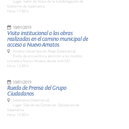
Lugar: Salón de Actos de la Subdelegación de
Gobierno de Salamanca
Hora: 17:00 h.
10/01/2019
Visita institucional a las obras
realizadas en el camino municipal de
acceso a Nuevo Amatos
Amatos Calvarrasa de Abajo (Salamanca)
Punto de encuentro y atención a los medios:
entrada a Nuevo Amatos desde la N-501.
Hora: 12:00 h.
10/01/2019
Rueda de Prensa del Grupo
Ciudadanos
Salamanca (Salamanca)
Lugar: Sala de las Comarcas. Diputación de
Salamanca
Hora: 12:00 h.