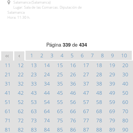
Salamanca (Salamanca)
Lugar: Sala de las Comarcas. Diputación de
Salamanca
Hora: 11:30 h.
Página
339
de
434
1
2
3
4
5
6
7
8
9
10
<<
<
11
12
13
14
15
16
17
18
19
20
21
22
23
24
25
26
27
28
29
30
31
32
33
34
35
36
37
38
39
40
41
42
43
44
45
46
47
48
49
50
51
52
53
54
55
56
57
58
59
60
61
62
63
64
65
66
67
68
69
70
71
72
73
74
75
76
77
78
79
80
81
82
83
84
85
86
87
88
89
90