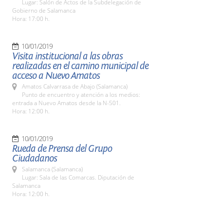
Lugar: Salón de Actos de la Subdelegación de
Gobierno de Salamanca
Hora: 17:00 h.
10/01/2019
Visita institucional a las obras
realizadas en el camino municipal de
acceso a Nuevo Amatos
Amatos Calvarrasa de Abajo (Salamanca)
Punto de encuentro y atención a los medios:
entrada a Nuevo Amatos desde la N-501.
Hora: 12:00 h.
10/01/2019
Rueda de Prensa del Grupo
Ciudadanos
Salamanca (Salamanca)
Lugar: Sala de las Comarcas. Diputación de
Salamanca
Hora: 12:00 h.