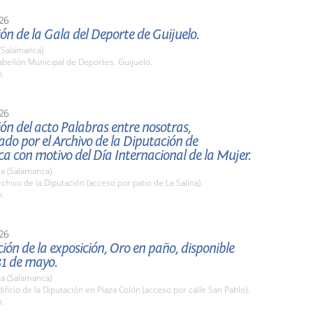
26
ón de la Gala del Deporte de Guijuelo.
(Salamanca)
bellón Municipal de Deportes. Guijuelo.
h.
26
ón del acto Palabras entre nosotras,
o por el Archivo de la Diputación de
 con motivo del Día Internacional de la Mujer.
a (Salamanca)
hivo de la Diputación (acceso por patio de La Salina)
h.
26
ión de la exposición, Oro en paño, disponible
31 de mayo.
a (Salamanca)
ficio de la Diputación en Plaza Colón (acceso por calle San Pablo).
h.