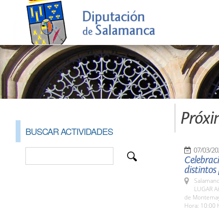
Próxi
BUSCAR ACTIVIDADES
07/03/20
Celebraci
distintos
Salamanc
LUGAR Añ
de Montemay
Hora: 10:00 