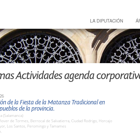
LA DIPUTACIÓN
Á
mas Actividades agenda corporativ
26
ón de la Fiesta de la Matanza Tradicional en
 pueblos de la provincia.
a (Salamanca)
over de Tormes, Berrocal de Salvatierra, Ciudad Rodrigo, Horcajo
or, Los Santos, Peromingo y Tamames
h.