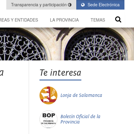
Transparencia y participación
Sede Electrónica
REAS Y ENTIDADES
LA PROVINCIA
TEMAS
a
Te interesa
Lonja de Salamanca
Boletín Oficial de la
Provincia