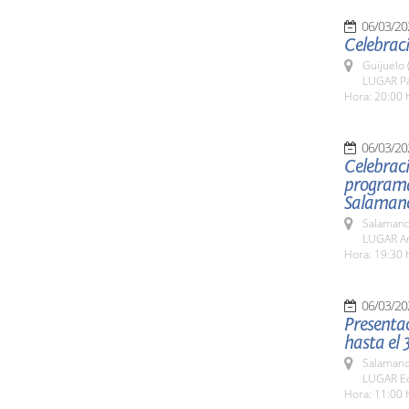
06/03/20
Celebraci
Guijuelo 
LUGAR Pa
Hora: 20:00 
06/03/20
Celebraci
programad
Salamanca
Salamanc
LUGAR Arc
Hora: 19:30 
06/03/20
Presentac
hasta el 
Salamanc
LUGAR Edi
Hora: 11:00 