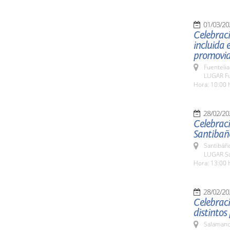
01/03/20
Celebraci
incluida 
promovid
Fuentelia
LUGAR Fu
Hora: 10:00 
28/02/20
Celebraci
Santibañe
Santibáñ
LUGAR Sa
Hora: 13:00 
28/02/20
Celebraci
distintos
Salamanc