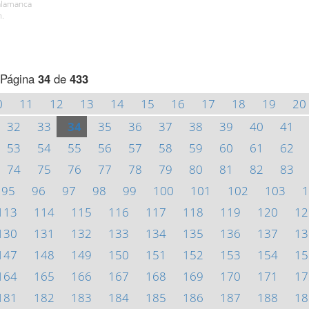
Salamanca
h.
Página
34
de
433
0
11
12
13
14
15
16
17
18
19
20
32
33
34
35
36
37
38
39
40
41
53
54
55
56
57
58
59
60
61
62
74
75
76
77
78
79
80
81
82
83
95
96
97
98
99
100
101
102
103
1
113
114
115
116
117
118
119
120
12
130
131
132
133
134
135
136
137
13
147
148
149
150
151
152
153
154
15
164
165
166
167
168
169
170
171
17
181
182
183
184
185
186
187
188
18