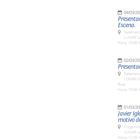
04/03/20
Presentac
Escena.
Salamanc
LUGAR Sa
Hora: 10:00 
02/03/20
Presentac
Salamanc
LUGAR Ofi
Rúa)
Hora: 10:00 
01/03/20
Javier Igl
motivo de
Fregeneda
LUGAR La
Hora: 12:45 