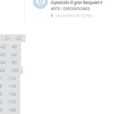
Exposición El gran banquete II
ARTE / EXPOSICIONES
Santa Marta de Tormes
21
22
42
43
63
64
84
85
04
105
1
122
8
139
5
156
2
173
9
190