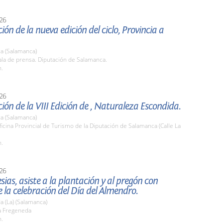
26
ión de la nueva edición del ciclo, Provincia a
a (Salamanca)
la de prensa. Diputación de Salamanca.
h.
26
ión de la VIII Edición de , Naturaleza Escondida.
a (Salamanca)
cina Provincial de Turismo de la Diputación de Salamanca (Calle La
h.
26
esias, asiste a la plantación y al pregón con
 la celebración del Día del Almendro.
 (La) (Salamanca)
 Fregeneda
h.