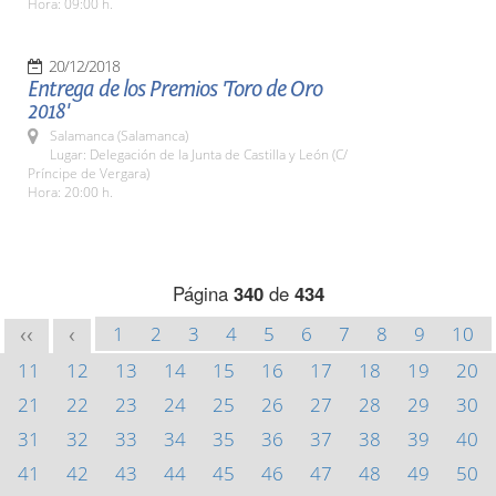
Hora: 09:00 h.
20/12/2018
Entrega de los Premios 'Toro de Oro
2018'
Salamanca (Salamanca)
Lugar: Delegación de la Junta de Castilla y León (C/
Príncipe de Vergara)
Hora: 20:00 h.
Página
340
de
434
1
2
3
4
5
6
7
8
9
10
<<
<
11
12
13
14
15
16
17
18
19
20
21
22
23
24
25
26
27
28
29
30
31
32
33
34
35
36
37
38
39
40
41
42
43
44
45
46
47
48
49
50