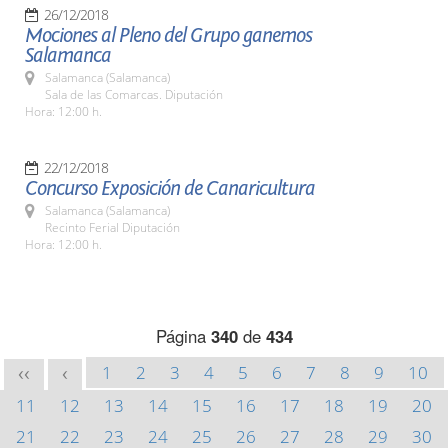
26/12/2018
Mociones al Pleno del Grupo ganemos
Salamanca
Salamanca (Salamanca)
Sala de las Comarcas. Diputación
Hora: 12:00 h.
22/12/2018
Concurso Exposición de Canaricultura
Salamanca (Salamanca)
Recinto Ferial Diputación
Hora: 12:00 h.
Página
340
de
434
1
2
3
4
5
6
7
8
9
10
<<
<
11
12
13
14
15
16
17
18
19
20
21
22
23
24
25
26
27
28
29
30