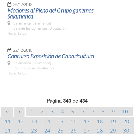
26/12/2018
Mociones al Pleno del Grupo ganemos
Salamanca
Salamanca (Salamanca)
Sala de las Comarcas. Diputación
Hora: 12:00 h.
22/12/2018
Concurso Exposición de Canaricultura
Salamanca (Salamanca)
Recinto Ferial Diputación
Hora: 12:00 h.
Página
340
de
434
1
2
3
4
5
6
7
8
9
10
<<
<
11
12
13
14
15
16
17
18
19
20
21
22
23
24
25
26
27
28
29
30