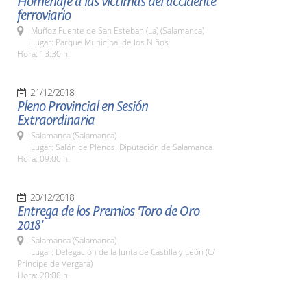
Homenaje a las víctimas del accidente
ferroviario
Muñoz Fuente de San Esteban (La) (Salamanca)
Lugar: Parque Municipal de los Niños
Hora: 13:30 h.
21/12/2018
Pleno Provincial en Sesión
Extraordinaria
Salamanca (Salamanca)
Lugar: Salón de Plenos. Diputación de Salamanca
Hora: 09:00 h.
20/12/2018
Entrega de los Premios 'Toro de Oro
2018'
Salamanca (Salamanca)
Lugar: Delegación de la Junta de Castilla y León (C/
Príncipe de Vergara)
Hora: 20:00 h.