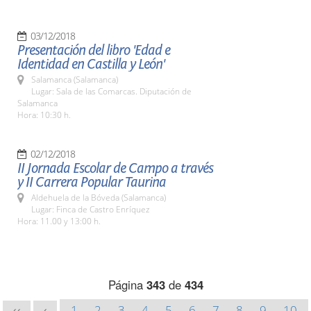
03/12/2018
Presentación del libro 'Edad e
Identidad en Castilla y León'
Salamanca (Salamanca)
Lugar: Sala de las Comarcas. Diputación de
Salamanca
Hora: 10:30 h.
02/12/2018
II Jornada Escolar de Campo a través
y II Carrera Popular Taurina
Aldehuela de la Bóveda (Salamanca)
Lugar: Finca de Castro Enríquez
Hora: 11.00 y 13:00 h.
Página
343
de
434
1
2
3
4
5
6
7
8
9
10