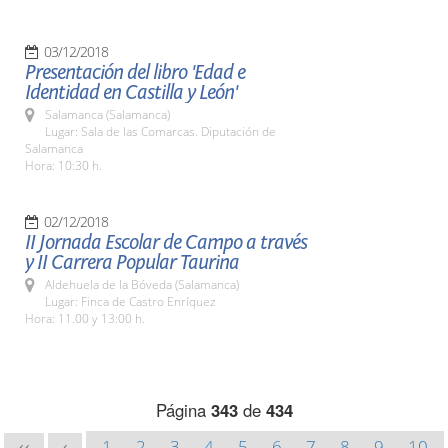
03/12/2018
Presentación del libro 'Edad e
Identidad en Castilla y León'
Salamanca (Salamanca)
Lugar: Sala de las Comarcas. Diputación de
Salamanca
Hora: 10:30 h.
02/12/2018
II Jornada Escolar de Campo a través
y II Carrera Popular Taurina
Aldehuela de la Bóveda (Salamanca)
Lugar: Finca de Castro Enríquez
Hora: 11.00 y 13:00 h.
Página
343
de
434
1
2
3
4
5
6
7
8
9
10