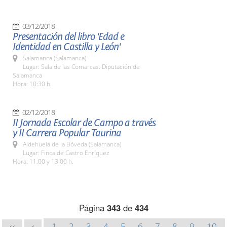
03/12/2018
Presentación del libro 'Edad e
Identidad en Castilla y León'
Salamanca (Salamanca)
Lugar: Sala de las Comarcas. Diputación de
Salamanca
Hora: 10:30 h.
02/12/2018
II Jornada Escolar de Campo a través
y II Carrera Popular Taurina
Aldehuela de la Bóveda (Salamanca)
Lugar: Finca de Castro Enríquez
Hora: 11.00 y 13:00 h.
Página
343
de
434
1
2
3
4
5
6
7
8
9
10