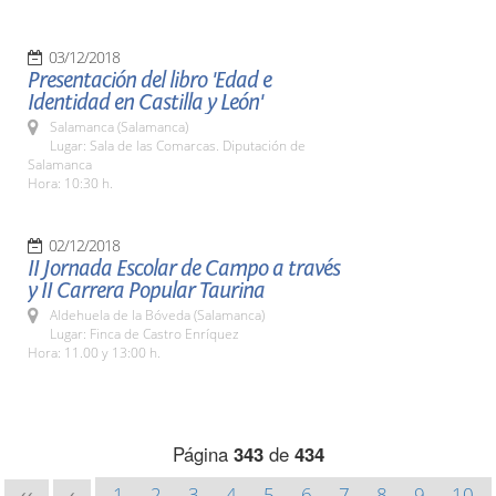
03/12/2018
Presentación del libro 'Edad e
Identidad en Castilla y León'
Salamanca (Salamanca)
Lugar: Sala de las Comarcas. Diputación de
Salamanca
Hora: 10:30 h.
02/12/2018
II Jornada Escolar de Campo a través
y II Carrera Popular Taurina
Aldehuela de la Bóveda (Salamanca)
Lugar: Finca de Castro Enríquez
Hora: 11.00 y 13:00 h.
Página
343
de
434
1
2
3
4
5
6
7
8
9
10