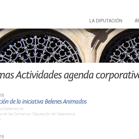
LA DIPUTACIÓN
Á
mas Actividades agenda corporativ
18
ión de la iniciativa Belenes Animados
a (Salamanca)
la de las Comarcas. Diputación de Salamanca
h.
18