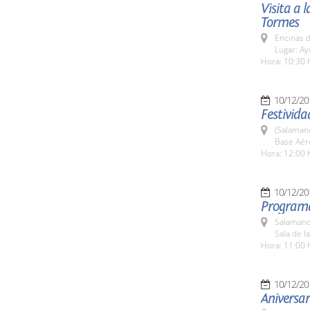
Visita a 
Tormes
Encinas 
Lugar: A
Hora: 10:30 
10/12/20
Festivida
(Salaman
Base Aér
Hora: 12:00 
10/12/20
Programa
Salamanc
Sala de l
Hora: 11:00 
10/12/20
Aniversa