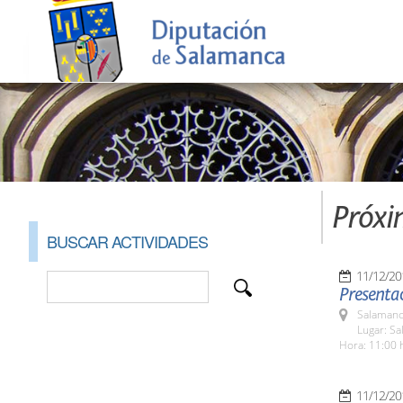
Próxi
BUSCAR ACTIVIDADES
11/12/20
Presentac
Salamanc
Lugar: Sa
Hora: 11:00 
11/12/20