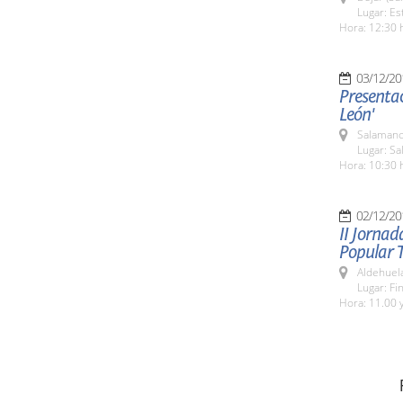
Lugar: Es
Hora: 12:30 
03/12/20
Presentac
León'
Salamanc
Lugar: Sa
Hora: 10:30 
02/12/20
II Jornad
Popular 
Aldehuel
Lugar: Fi
Hora: 11.00 y