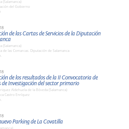
a (Salamanca)
ación del Gobierno
h
18
ión de las Cartas de Servicios de la Diputación
manca
a (Salamanca)
la de las Comarcas. Diputación de Salamanca
h.
18
ión de los resultados de la II Convocatoria de
 de Investigación del sector primario
nriquez Aldehuela de la Bóveda (Salamanca)
nca Castro Enríquez
h.
18
 nuevo Parking de La Covatilla
lamanca)