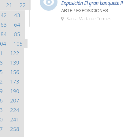
Exposición El gran banquete II
21
22
ARTE / EXPOSICIONES
42
43
Santa Marta de Tormes
63
64
84
85
04
105
1
122
8
139
5
156
2
173
9
190
6
207
3
224
0
241
7
258