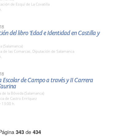
tación de Esquí de La Covatilla
h.
18
ión del libro 'Edad e Identidad en Castilla y
a (Salamanca)
la de las Comarcas. Diputación de Salamanca
h.
18
a Escolar de Campo a través y II Carrera
Taurina
a de la Bóveda (Salamanca)
nca de Castro Enríquez
 13:00 h.
Página
343
de
434