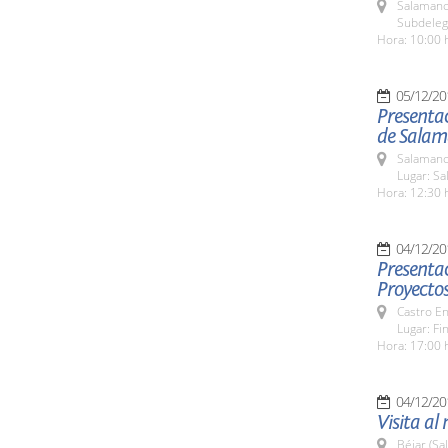
Salamanc
Subdeleg
Hora: 10:00 
05/12/20
Presentac
de Sala
Salamanc
Lugar: Sa
Hora: 12:30 
04/12/20
Presentac
Proyectos
Castro E
Lugar: Fi
Hora: 17:00 
04/12/20
Visita al
Béjar (Sa