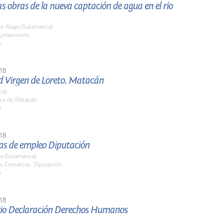
las obras de la nueva captación de agua en el río
de Abajo (Salamanca)
yuntamiento
h.
18
d Virgen de Loreto. Matacán
ca)
ea de Matacán
h
18
s de empleo Diputación
a (Salamanca)
as Comarcas. Diputación
h
18
rio Declaración Derechos Humanos