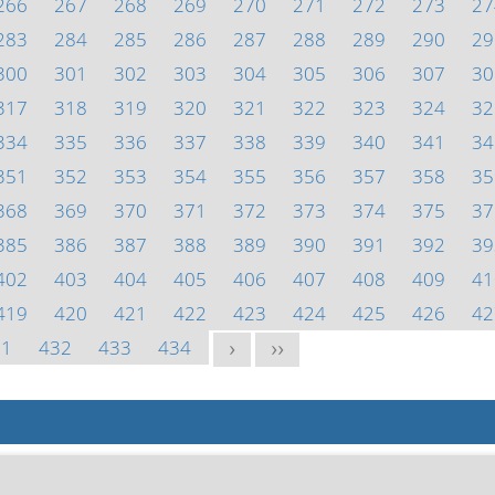
266
267
268
269
270
271
272
273
27
283
284
285
286
287
288
289
290
29
300
301
302
303
304
305
306
307
30
317
318
319
320
321
322
323
324
32
334
335
336
337
338
339
340
341
34
351
352
353
354
355
356
357
358
35
368
369
370
371
372
373
374
375
37
385
386
387
388
389
390
391
392
39
402
403
404
405
406
407
408
409
41
419
420
421
422
423
424
425
426
42
31
432
433
434
>
>>