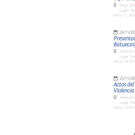
Béjar (Sa
Lugar: A
Hora: 11:30 
26/11/20
Presentac
Batuecas,
Salamanc
Lugar: Sa
Hora: 10:30 
25/11/20
Actos del
Violencia
Salamanc
Lugar: Pl
Hora: 13:00 