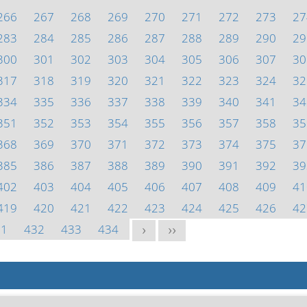
266
267
268
269
270
271
272
273
27
283
284
285
286
287
288
289
290
29
300
301
302
303
304
305
306
307
30
317
318
319
320
321
322
323
324
32
334
335
336
337
338
339
340
341
34
351
352
353
354
355
356
357
358
35
368
369
370
371
372
373
374
375
37
385
386
387
388
389
390
391
392
39
402
403
404
405
406
407
408
409
41
419
420
421
422
423
424
425
426
42
31
432
433
434
>
>>