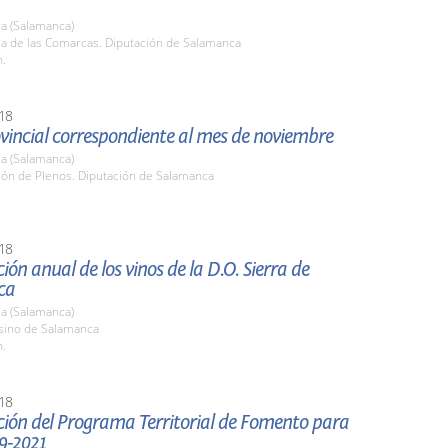
a (Salamanca)
la de las Comarcas. Diputación de Salamanca
h.
18
vincial correspondiente al mes de noviembre
a (Salamanca)
lón de Plenos. Diputación de Salamanca
18
ión anual de los vinos de la D.O. Sierra de
ca
a (Salamanca)
asino de Salamanca
h.
18
ción del Programa Territorial de Fomento para
9-2021