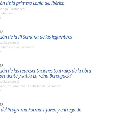
ón de la primera Lonja del Ibérico
odrigo (Salamanca)
yuntamiento
h.
18
ión de la III Semana de las legumbres
a (Salamanca)
yuntamiento de Salamanca
h.
18
ión de las representaciones teatrales de la obra
prudente y sabia La reina Berenguela'
a (Salamanca)
la de las Comarcas. Diputación de Salamanca
h.
18
 del Programa Forma-T Joven y entrega de