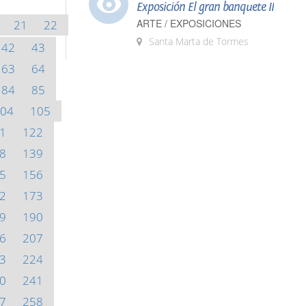
Exposición El gran banquete II
ARTE / EXPOSICIONES
21
22
Santa Marta de Tormes
42
43
63
64
84
85
04
105
1
122
8
139
5
156
2
173
9
190
6
207
3
224
0
241
7
258