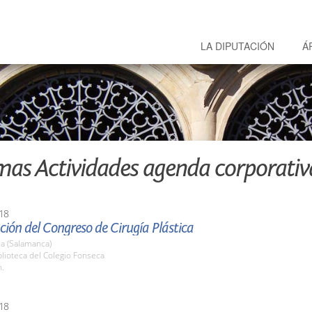
LA DIPUTACIÓN
Á
mas Actividades agenda corporativ
18
ión del Congreso de Cirugía Plástica
a (Salamanca)
blioteca del Colegio Fonseca
h.
18