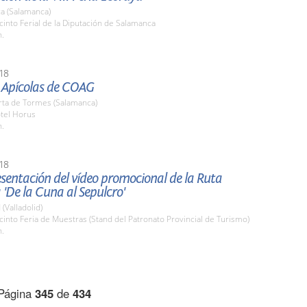
a (Salamanca)
cinto Ferial de la Diputación de Salamanca
h.
18
 Apícolas de COAG
rta de Tormes (Salamanca)
otel Horus
h.
18
esentación del vídeo promocional de la Ruta
 'De la Cuna al Sepulcro'
 (Valladolid)
cinto Feria de Muestras (Stand del Patronato Provincial de Turismo)
h.
Página
345
de
434