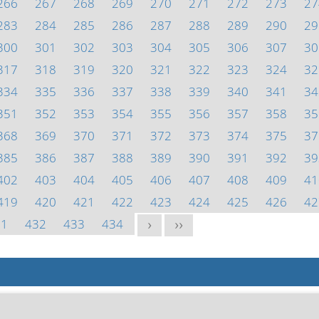
266
267
268
269
270
271
272
273
27
283
284
285
286
287
288
289
290
29
300
301
302
303
304
305
306
307
30
317
318
319
320
321
322
323
324
32
334
335
336
337
338
339
340
341
34
351
352
353
354
355
356
357
358
35
368
369
370
371
372
373
374
375
37
385
386
387
388
389
390
391
392
39
402
403
404
405
406
407
408
409
41
419
420
421
422
423
424
425
426
42
31
432
433
434
>
>>