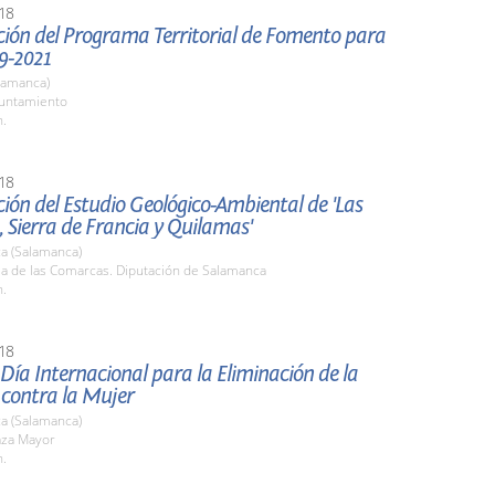
18
ción del Programa Territorial de Fomento para
9-2021
lamanca)
yuntamiento
h.
18
ión del Estudio Geológico-Ambiental de 'Las
 Sierra de Francia y Quilamas'
a (Salamanca)
la de las Comarcas. Diputación de Salamanca
h.
18
 Día Internacional para la Eliminación de la
 contra la Mujer
a (Salamanca)
aza Mayor
h.