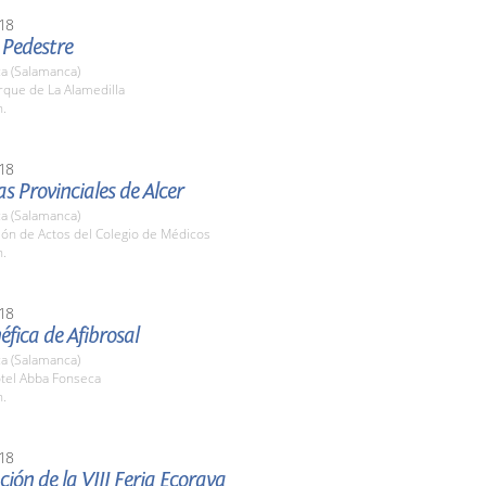
18
 Pedestre
a (Salamanca)
rque de La Alamedilla
h.
18
s Provinciales de Alcer
a (Salamanca)
lón de Actos del Colegio de Médicos
h.
18
fica de Afibrosal
a (Salamanca)
otel Abba Fonseca
h.
18
ión de la VIII Feria Ecoraya