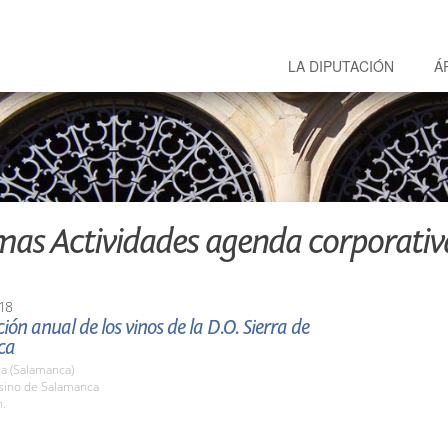
LA DIPUTACIÓN
Á
mas Actividades agenda corporativ
18
ión anual de los vinos de la D.O. Sierra de
ca
a (Salamanca)
asino de Salamanca
h.