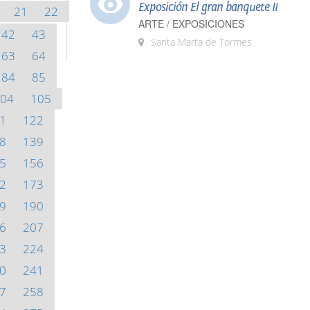
Exposición El gran banquete II
21
22
ARTE / EXPOSICIONES
42
43
Santa Marta de Tormes
63
64
84
85
04
105
1
122
8
139
5
156
2
173
9
190
6
207
3
224
0
241
7
258