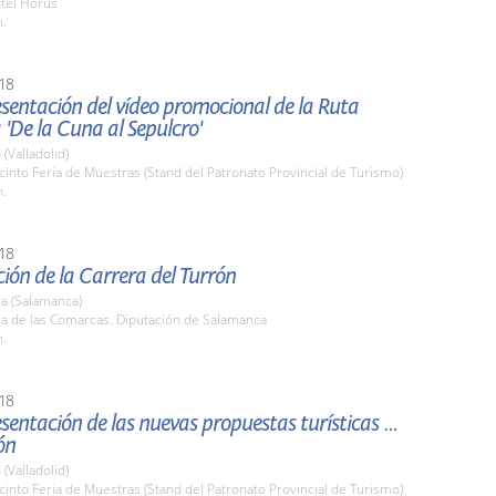
otel Horus
h.
18
esentación del vídeo promocional de la Ruta
 'De la Cuna al Sepulcro'
 (Valladolid)
cinto Feria de Muestras (Stand del Patronato Provincial de Turismo)
h.
18
ión de la Carrera del Turrón
a (Salamanca)
la de las Comarcas. Diputación de Salamanca
h.
18
esentación de las nuevas propuestas turísticas de
ón
 (Valladolid)
cinto Feria de Muestras (Stand del Patronato Provincial de Turismo)