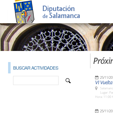
Próxi
BUSCAR ACTIVIDADES
25/11/20
VI Vuelta
Salamanc
Lugar: Pa
Hora: 11:00 
25/11/20