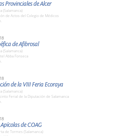
s Provinciales de Alcer
a (Salamanca)
lón de Actos del Colegio de Médicos
h.
18
fica de Afibrosal
a (Salamanca)
otel Abba Fonseca
h.
18
ión de la VIII Feria Ecoraya
a (Salamanca)
cinto Ferial de la Diputación de Salamanca
h.
18
 Apícolas de COAG
rta de Tormes (Salamanca)