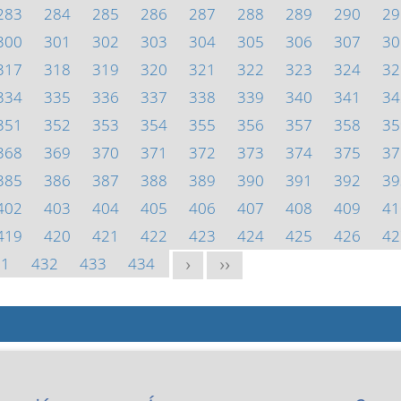
283
284
285
286
287
288
289
290
29
300
301
302
303
304
305
306
307
30
317
318
319
320
321
322
323
324
32
334
335
336
337
338
339
340
341
34
351
352
353
354
355
356
357
358
35
368
369
370
371
372
373
374
375
37
385
386
387
388
389
390
391
392
39
402
403
404
405
406
407
408
409
41
419
420
421
422
423
424
425
426
42
31
432
433
434
>
>>