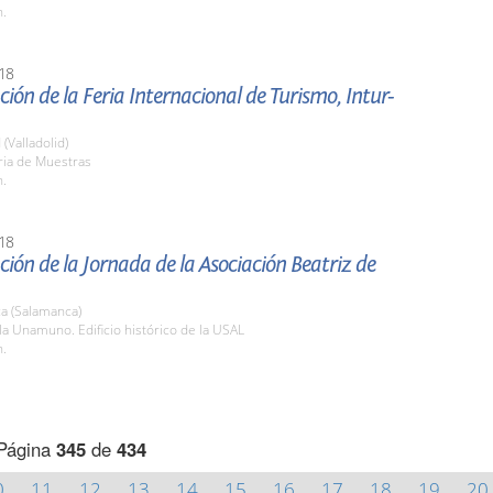
h.
18
ión de la Feria Internacional de Turismo, Intur-
 (Valladolid)
ria de Muestras
h.
18
ión de la Jornada de la Asociación Beatriz de
a (Salamanca)
la Unamuno. Edificio histórico de la USAL
h.
Página
345
de
434
0
11
12
13
14
15
16
17
18
19
20