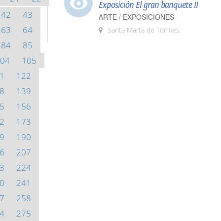
Exposición El gran banquete II
42
43
ARTE / EXPOSICIONES
63
64
Santa Marta de Tormes
84
85
04
105
1
122
8
139
5
156
2
173
9
190
6
207
3
224
0
241
7
258
4
275