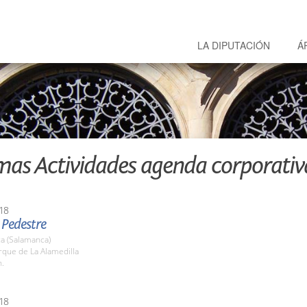
LA DIPUTACIÓN
Á
mas Actividades agenda corporativ
18
 Pedestre
a (Salamanca)
rque de La Alamedilla
h.
18