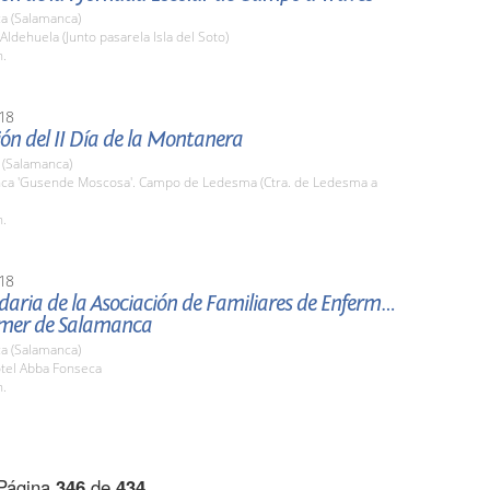
a (Salamanca)
 Aldehuela (Junto pasarela Isla del Soto)
h.
18
ón del II Día de la Montanera
(Salamanca)
inca 'Gusende Moscosa'. Campo de Ledesma (Ctra. de Ledesma a
h.
18
daria de la Asociación de Familiares de Enfermos
imer de Salamanca
a (Salamanca)
otel Abba Fonseca
h.
Página
346
de
434