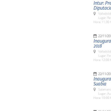
Intur: Pr
Diputaci
Valladolid
Lugar: Re
Hora: 11:30 
22/11/20
Inaugurac
2018
Valladolid
Lugar: Fe
Hora: 12:00 
22/11/20
Inaugurac
Suabia
Salamanc
Lugar: Au
Hora: 10:00 