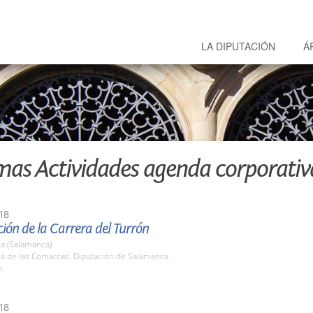
LA DIPUTACIÓN
Á
mas Actividades agenda corporativ
18
ión de la Carrera del Turrón
a (Salamanca)
la de las Comarcas. Diputación de Salamanca
h.
18