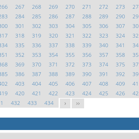
266
267
268
269
270
271
272
273
27
283
284
285
286
287
288
289
290
29
300
301
302
303
304
305
306
307
30
317
318
319
320
321
322
323
324
32
334
335
336
337
338
339
340
341
34
351
352
353
354
355
356
357
358
35
368
369
370
371
372
373
374
375
37
385
386
387
388
389
390
391
392
39
402
403
404
405
406
407
408
409
41
419
420
421
422
423
424
425
426
42
31
432
433
434
>
>>