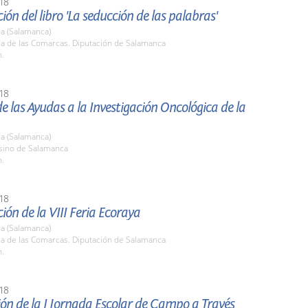
18
ión del libro 'La seducción de las palabras'
a (Salamanca)
la de las Comarcas. Diputación de Salamanca
h.
18
e las Ayudas a la Investigación Oncológica de la
a (Salamanca)
asino de Salamanca
h.
18
ión de la VIII Feria Ecoraya
a (Salamanca)
la de las Comarcas. Diputación de Salamanca
h.
18
ón de la I Jornada Escolar de Campo a Través