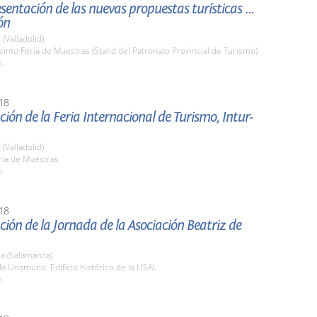
esentación de las nuevas propuestas turísticas de
ón
 (Valladolid)
cinto Feria de Muestras (Stand del Patronato Provincial de Turismo)
h.
18
ión de la Feria Internacional de Turismo, Intur-
 (Valladolid)
ria de Muestras
h.
18
ión de la Jornada de la Asociación Beatriz de
a (Salamanca)
la Unamuno. Edificio histórico de la USAL
h.