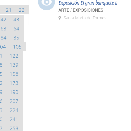
Exposición El gran banquete II
21
22
ARTE / EXPOSICIONES
Santa Marta de Tormes
42
43
63
64
84
85
04
105
1
122
8
139
5
156
2
173
9
190
6
207
3
224
0
241
7
258