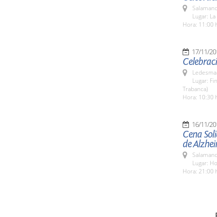
Salamanc
Lugar: La
Hora: 11:00 
17/11/20
Celebraci
Ledesma 
Lugar: F
Trabanca)
Hora: 10:30 
16/11/20
Cena Soli
de Alzhe
Salamanc
Lugar: H
Hora: 21:00 