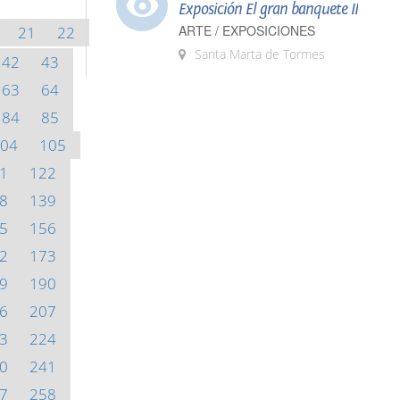
Exposición El gran banquete II
ARTE / EXPOSICIONES
21
22
Santa Marta de Tormes
42
43
63
64
84
85
04
105
1
122
8
139
5
156
2
173
9
190
6
207
3
224
0
241
7
258