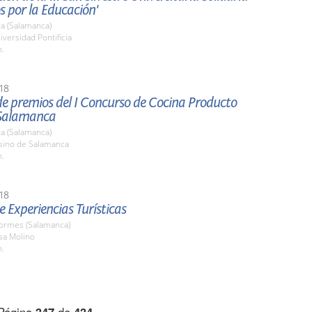
 por la Educación'
a (Salamanca)
iversidad Pontificia
h.
18
de premios del I Concurso de Cocina Producto
 Salamanca
a (Salamanca)
asino de Salamanca
h.
18
de Experiencias Turísticas
Tormes (Salamanca)
sa Molino
h.