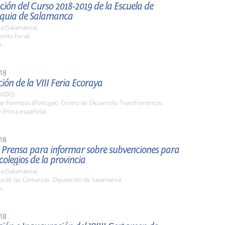
ión del Curso 2018-2019 de la Escuela de
quia de Salamanca
a (Salamanca)
cinto Ferial
h.
18
ión de la VIII Feria Ecoraya
NIDO)
lar Formoso (Portugal). Centro de Desarrollo Transfronterizo.
h (Hora española)
18
 Prensa para informar sobre subvenciones para
colegios de la provincia
a (Salamanca)
la de las Comarcas. Diputación de Salamanca
h.
18