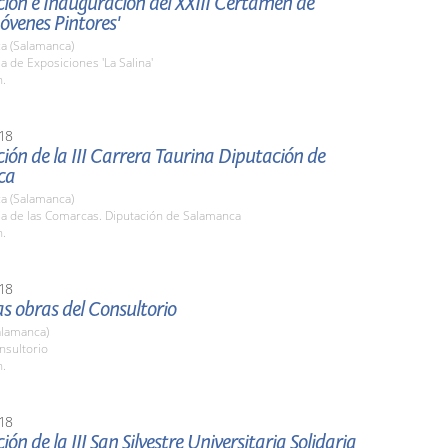
ión e Inauguración del XXIII Certamen de
Jóvenes Pintores'
a (Salamanca)
la de Exposiciones 'La Salina'
h.
18
ión de la III Carrera Taurina Diputación de
ca
a (Salamanca)
la de las Comarcas. Diputación de Salamanca
h.
18
las obras del Consultorio
alamanca)
nsultorio
h.
18
ión de la III San Silvestre Universitaria Solidaria