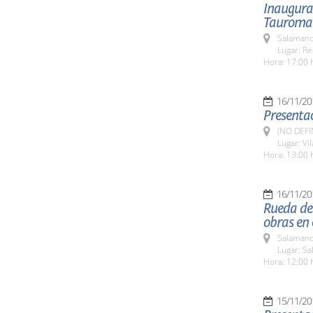
Inaugurac
Tauroma
Salamanc
Lugar: Re
Hora: 17:00 
16/11/20
Presentac
(NO DEFI
Lugar: Vi
Hora: 13:00 
16/11/20
Rueda de
obras en 
Salamanc
Lugar: Sa
Hora: 12:00 
15/11/20