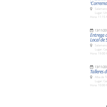
'Corremos
Salamanc
Lugar: Un
Hora: 11:15 
13/11/20
Entrega 
Local de
Salamanc
Lugar: C
Hora: 19:00 
13/11/20
Talleres 
Alba de 
Lugar: Ca
Hora: 10:00 