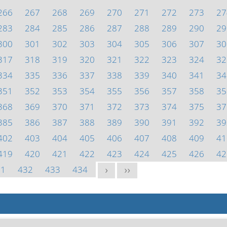
266
267
268
269
270
271
272
273
27
283
284
285
286
287
288
289
290
29
300
301
302
303
304
305
306
307
30
317
318
319
320
321
322
323
324
32
334
335
336
337
338
339
340
341
34
351
352
353
354
355
356
357
358
35
368
369
370
371
372
373
374
375
37
385
386
387
388
389
390
391
392
39
402
403
404
405
406
407
408
409
41
419
420
421
422
423
424
425
426
42
31
432
433
434
>
>>