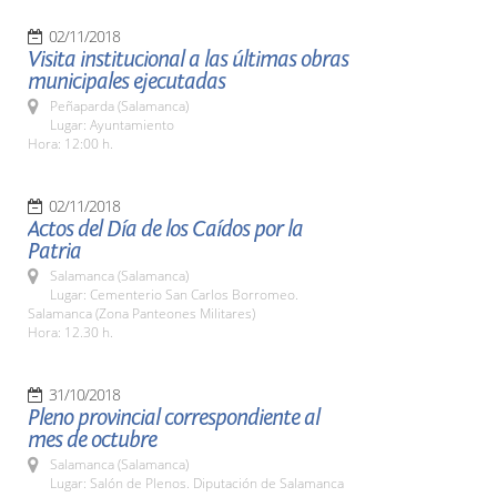
02/11/2018
Visita institucional a las últimas obras
municipales ejecutadas
Peñaparda (Salamanca)
Lugar: Ayuntamiento
Hora: 12:00 h.
02/11/2018
Actos del Día de los Caídos por la
Patria
Salamanca (Salamanca)
Lugar: Cementerio San Carlos Borromeo.
Salamanca (Zona Panteones Militares)
Hora: 12.30 h.
31/10/2018
Pleno provincial correspondiente al
mes de octubre
Salamanca (Salamanca)
Lugar: Salón de Plenos. Diputación de Salamanca