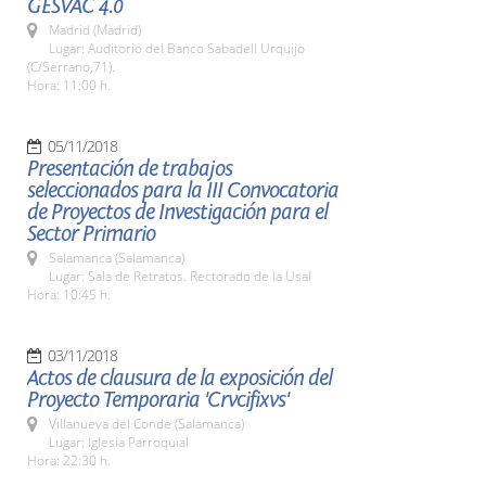
GESVAC 4.0
Madrid (Madrid)
Lugar: Auditorio del Banco Sabadell Urquijo
(C/Serrano,71).
Hora: 11:00 h.
05/11/2018
Presentación de trabajos
seleccionados para la III Convocatoria
de Proyectos de Investigación para el
Sector Primario
Salamanca (Salamanca)
Lugar: Sala de Retratos. Rectorado de la Usal
Hora: 10:45 h.
03/11/2018
Actos de clausura de la exposición del
Proyecto Temporaria 'Crvcifixvs'
Villanueva del Conde (Salamanca)
Lugar: Iglesia Parroquial
Hora: 22:30 h.