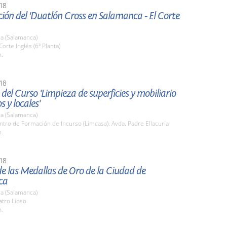
18
ión del 'Duatlón Cross en Salamanca - El Corte
a (Salamanca)
Corte Inglés (6ª Planta)
h.
18
del Curso 'Limpieza de superficies y mobiliario
os y locales'
a (Salamanca)
ntro de Formación de Incurso (Limcasa). Avda. Padre Ellacuria
h.
18
e las Medallas de Oro de la Ciudad de
ca
a (Salamanca)
atro Liceo
h.