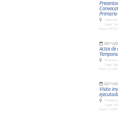
Presentac
Convocato
Primario
Salamanc
Lugar: Sa
Hora: 10:45 
03/11/20
Actos de 
Temporari
Villanuev
Lugar: Ig
Hora: 22:30 
02/11/20
Visita in
ejecutad
Peñapard
Lugar: A
Hora: 12:00 