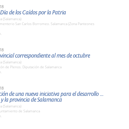
18
 Día de los Caídos por la Patria
a (Salamanca)
ementerio San Carlos Borromeo. Salamanca (Zona Panteones
h.
18
vincial correspondiente al mes de octubre
a (Salamanca)
lón de Plenos. Diputación de Salamanca
h.
18
ión de una nueva iniciativa para el desarrollo de
 y la provincia de Salamanca
a (Salamanca)
yuntamiento de Salamanca
h.