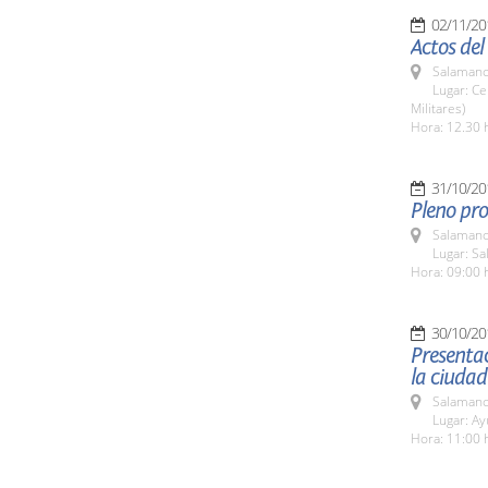
02/11/20
Actos del
Salamanc
Lugar: C
Militares)
Hora: 12.30 
31/10/20
Pleno pro
Salamanc
Lugar: Sa
Hora: 09:00 
30/10/20
Presentac
la ciudad
Salamanc
Lugar: A
Hora: 11:00 