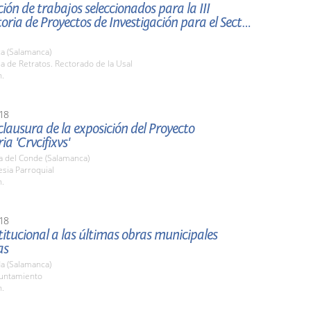
ión de trabajos seleccionados para la III
ria de Proyectos de Investigación para el Sector
a (Salamanca)
la de Retratos. Rectorado de la Usal
h.
18
clausura de la exposición del Proyecto
a 'Crvcifixvs'
a del Conde (Salamanca)
lesia Parroquial
h.
18
stitucional a las últimas obras municipales
as
a (Salamanca)
yuntamiento
h.