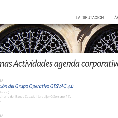
LA DIPUTACIÓN
Á
mas Actividades agenda corporativ
18
ción del Grupo Operativo GESVAC 4.0
adrid)
ditorio del Banco Sabadell Urquijo (C/Serrano,71).
h.
18