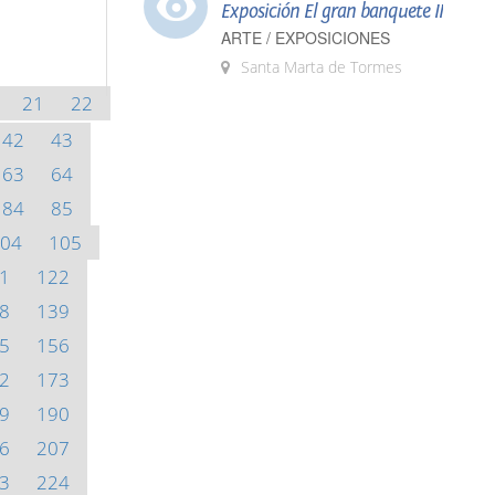
Exposición El gran banquete II
ARTE / EXPOSICIONES
Santa Marta de Tormes
21
22
42
43
63
64
84
85
04
105
1
122
8
139
5
156
2
173
9
190
6
207
3
224