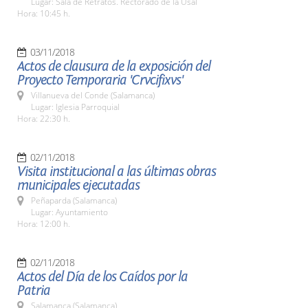
Lugar: Sala de Retratos. Rectorado de la Usal
Hora: 10:45 h.
03/11/2018
Actos de clausura de la exposición del
Proyecto Temporaria 'Crvcifixvs'
Villanueva del Conde (Salamanca)
Lugar: Iglesia Parroquial
Hora: 22:30 h.
02/11/2018
Visita institucional a las últimas obras
municipales ejecutadas
Peñaparda (Salamanca)
Lugar: Ayuntamiento
Hora: 12:00 h.
02/11/2018
Actos del Día de los Caídos por la
Patria
Salamanca (Salamanca)