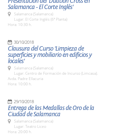
Presentación del 'Duatlón Cross en
Salamanca - El Corte Inglés'
Salamanca (Salamanca)
Lugar: El Corte Inglés (6ª Planta)
Hora: 10:30 h.
30/10/2018
Clausura del Curso 'Limpieza de
superficies y mobiliario en edificios y
locales'
Salamanca (Salamanca)
Lugar: Centro de Formación de Incurso (Limcasa).
Avda. Padre Ellacuria
Hora: 10:00 h.
29/10/2018
Entrega de las Medallas de Oro de la
Ciudad de Salamanca
Salamanca (Salamanca)
Lugar: Teatro Liceo
Hora: 20:00 h.