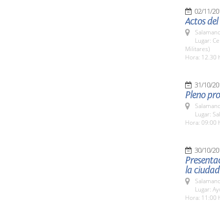
02/11/20
Actos del
Salamanc
Lugar: C
Militares)
Hora: 12.30 
31/10/20
Pleno pro
Salamanc
Lugar: Sa
Hora: 09:00 
30/10/20
Presentac
la ciudad
Salamanc
Lugar: A
Hora: 11:00 