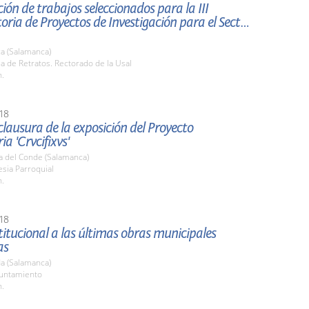
ión de trabajos seleccionados para la III
ria de Proyectos de Investigación para el Sector
a (Salamanca)
la de Retratos. Rectorado de la Usal
h.
18
clausura de la exposición del Proyecto
a 'Crvcifixvs'
a del Conde (Salamanca)
lesia Parroquial
h.
18
stitucional a las últimas obras municipales
as
a (Salamanca)
yuntamiento
h.