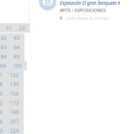
Exposición El gran banquete II
ARTE / EXPOSICIONES
Santa Marta de Tormes
21
22
42
43
63
64
84
85
04
105
1
122
8
139
5
156
2
173
9
190
6
207
3
224