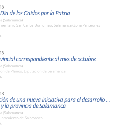
18
 Día de los Caídos por la Patria
a (Salamanca)
ementerio San Carlos Borromeo. Salamanca (Zona Panteones
h.
18
vincial correspondiente al mes de octubre
a (Salamanca)
lón de Plenos. Diputación de Salamanca
h.
18
ión de una nueva iniciativa para el desarrollo de
 y la provincia de Salamanca
a (Salamanca)
yuntamiento de Salamanca
h.