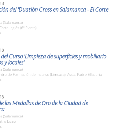
18
ión del 'Duatlón Cross en Salamanca - El Corte
a (Salamanca)
Corte Inglés (6ª Planta)
h.
18
del Curso 'Limpieza de superficies y mobiliario
os y locales'
a (Salamanca)
ntro de Formación de Incurso (Limcasa). Avda. Padre Ellacuria
h.
18
e las Medallas de Oro de la Ciudad de
ca
a (Salamanca)
atro Liceo
h.