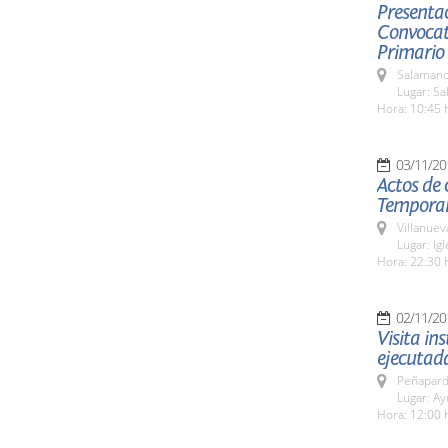
Presentac
Convocato
Primario
Salamanc
Lugar: Sa
Hora: 10:45 
03/11/20
Actos de 
Temporari
Villanuev
Lugar: Ig
Hora: 22:30 
02/11/20
Visita in
ejecutad
Peñapard
Lugar: A
Hora: 12:00 