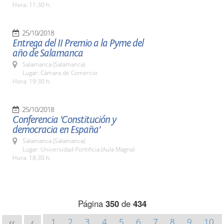
Hora: 11:30 h.
25/10/2018
Entrega del II Premio a la Pyme del
año de Salamanca
Salamanca (Salamanca)
Lugar: Cámara de Comercio
Hora: 19:30 h.
25/10/2018
Conferencia 'Constitución y
democracia en España'
Salamanca (Salamanca)
Lugar: Universidad Pontificia (Aula Magna)
Hora: 18:30 h.
Página
350
de
434
1
2
3
4
5
6
7
8
9
10
<<
<