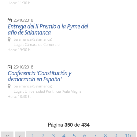
Hora: 11:30 h.
25/10/2018
Entrega del II Premio a la Pyme del
año de Salamanca
Salamanca (Salamanca)
Lugar: Cámara de Comercio
Hora: 19:30 h.
25/10/2018
Conferencia 'Constitución y
democracia en España'
Salamanca (Salamanca)
Lugar: Universidad Pontificia (Aula Magna)
Hora: 18:30 h.
Página
350
de
434
1
2
3
4
5
6
7
8
9
10
<<
<