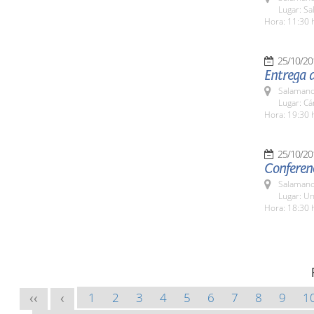
Lugar: Sa
Hora: 11:30 
25/10/20
Entrega d
Salamanc
Lugar: C
Hora: 19:30 
25/10/20
Conferenc
Salamanc
Lugar: Un
Hora: 18:30 
1
2
3
4
5
6
7
8
9
1
<<
<