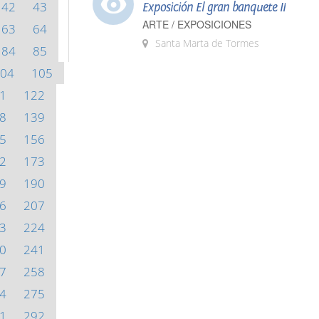
42
43
Exposición El gran banquete II
ARTE / EXPOSICIONES
63
64
Santa Marta de Tormes
84
85
04
105
1
122
8
139
5
156
2
173
9
190
6
207
3
224
0
241
7
258
4
275
1
292