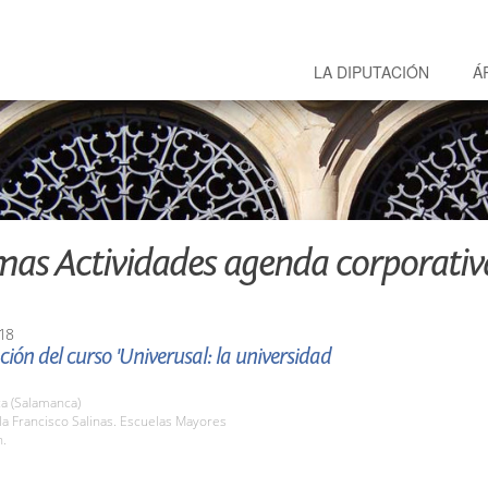
LA DIPUTACIÓN
Á
mas Actividades agenda corporativ
18
ión del curso 'Univerusal: la universidad
a (Salamanca)
la Francisco Salinas. Escuelas Mayores
h.