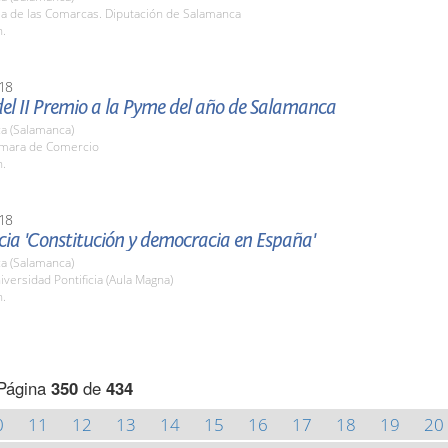
la de las Comarcas. Diputación de Salamanca
h.
18
el II Premio a la Pyme del año de Salamanca
a (Salamanca)
ámara de Comercio
h.
18
ia 'Constitución y democracia en España'
a (Salamanca)
iversidad Pontificia (Aula Magna)
h.
Página
350
de
434
0
11
12
13
14
15
16
17
18
19
20