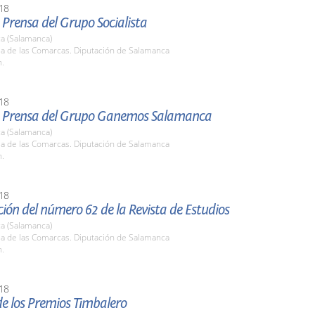
18
Prensa del Grupo Socialista
a (Salamanca)
la de las Comarcas. Diputación de Salamanca
h.
18
 Prensa del Grupo Ganemos Salamanca
a (Salamanca)
la de las Comarcas. Diputación de Salamanca
h.
18
ión del número 62 de la Revista de Estudios
a (Salamanca)
la de las Comarcas. Diputación de Salamanca
h.
18
e los Premios Timbalero