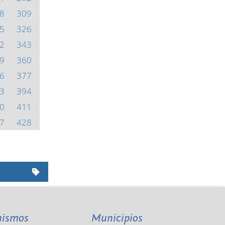
8
309
5
326
2
343
9
360
6
377
3
394
0
411
7
428
nismos
Municipios