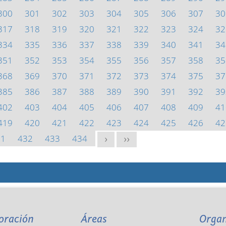
300
301
302
303
304
305
306
307
30
317
318
319
320
321
322
323
324
32
334
335
336
337
338
339
340
341
34
351
352
353
354
355
356
357
358
35
368
369
370
371
372
373
374
375
37
385
386
387
388
389
390
391
392
39
402
403
404
405
406
407
408
409
41
419
420
421
422
423
424
425
426
42
31
432
433
434
>
>>
oración
Áreas
Orga