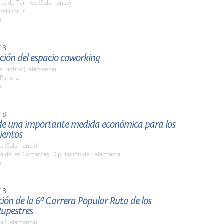
rta de Tormes (Salamanca)
otel Horus
h.
18
ción del espacio coworking
e Riofrío (Salamanca)
 Panera
h.
18
de una importante medida económica para los
ientos
a (Salamanca)
la de las Comarcas. Diputación de Salamanca
h.
18
ión de la 6ª Carrera Popular Ruta de los
Rupestres
a (Salamanca)